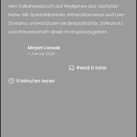
den Vulkanausbruch auf Reykjanes aus nächster
Nähe. Mit Spezialdrohnen, Infrarotkameras und Live-
Streams unterstützen sie Einsatzkräfte, Zivilschutz
und Wissenschaft direkt im Eruptionsgebiet.
Mirjam Lassak
1. Januar 2026
Read it later
9 Minuten lesen