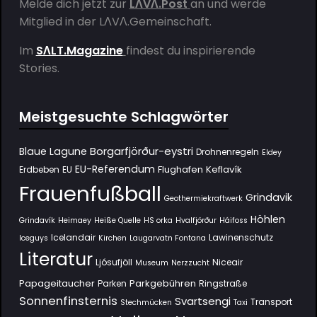
Melde dich jetzt zur
LΛVΛ.Post
an und werde
Mitglied in der
LΛVΛ.Gemeinschaft
.
Im
SΛLT.Magazine
findest du inspirierende
Stories.
Meistgesuchte Schlagwörter
Borgarfjörður-eystri
Blaue Lagune
Drohnenregeln
Eldey
EU-Referendum
Flughafen Keflavík
Erdbeben
EU
Frauenfußball
Grindavik
Geothermiekraftwerk
Höhlen
Grindavík
Heimaey
Heiße Quelle
HS orka
Hvalfjörður
Háifoss
Icelandair
Lawinenschutz
Iceguys
Kirchen
Laugarvatn Fontana
Literatur
Ljósufjöll
Niceair
Museum
Nerzzucht
Papageitaucher
Parkgebühren
Parken
Ringstraße
Sonnenfinsternis
Svartsengi
Transport
Stechmücken
Taxi