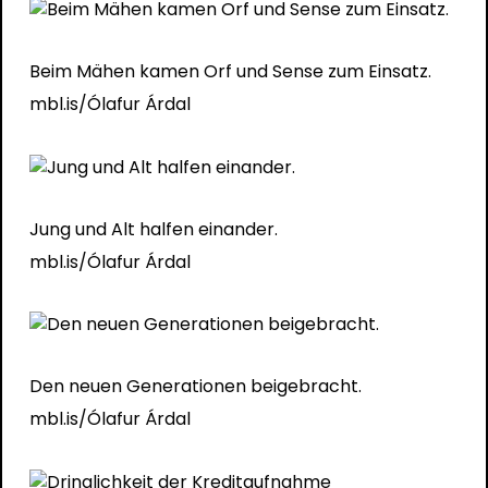
Beim Mähen kamen Orf und Sense zum Einsatz.
mbl.is/Ólafur Árdal
Jung und Alt halfen einander.
mbl.is/Ólafur Árdal
Den neuen Generationen beigebracht.
mbl.is/Ólafur Árdal