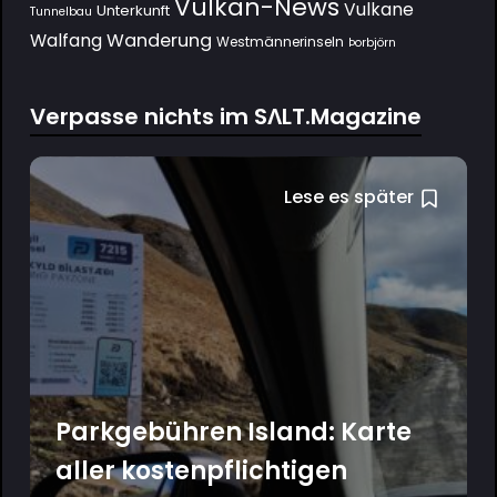
Vulkan-News
Vulkane
Unterkunft
Tunnelbau
Wanderung
Walfang
Westmännerinseln
Þorbjörn
Verpasse nichts im SΛLT.Magazine
Lese es später
Parkgebühren Island: Karte
aller kostenpflichtigen