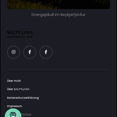
Drangajökull im Reykjarfjörður
Über mich
Über SΛLTY.LΛVΛ
Datenschutzerklärung
Impressum
2025 © SaltyLava