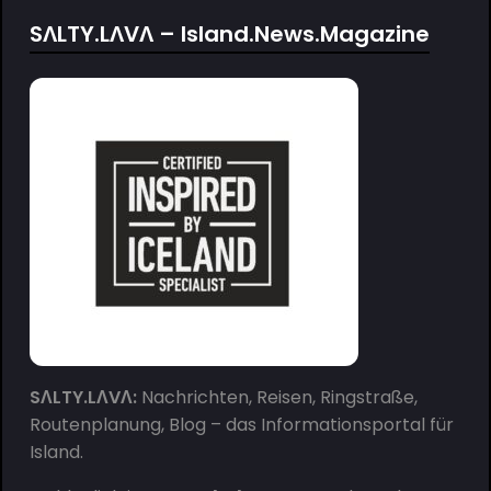
SΛLTY.LΛVΛ – Island.News.Magazine
SΛLTY.LΛVΛ:
Nachrichten, Reisen, Ringstraße,
Routenplanung, Blog – das Informationsportal für
Island.