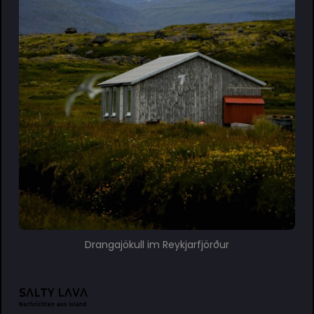
Drangajökull im Reykjarfjörður