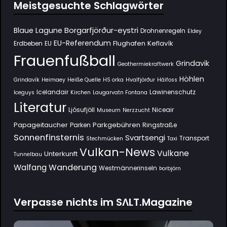
Meistgesuchte Schlagwörter
Borgarfjörður-eystri
Blaue Lagune
Drohnenregeln
Eldey
EU-Referendum
Flughafen Keflavík
Erdbeben
EU
Frauenfußball
Grindavik
Geothermiekraftwerk
Höhlen
Grindavík
Heimaey
Heiße Quelle
HS orka
Hvalfjörður
Háifoss
Icelandair
Lawinenschutz
Iceguys
Kirchen
Laugarvatn Fontana
Literatur
Ljósufjöll
Niceair
Museum
Nerzzucht
Papageitaucher
Parkgebühren
Parken
Ringstraße
Sonnenfinsternis
Svartsengi
Transport
Stechmücken
Taxi
Vulkan-News
Vulkane
Unterkunft
Tunnelbau
Wanderung
Walfang
Westmännerinseln
Þorbjörn
Verpasse nichts im SΛLT.Magazine