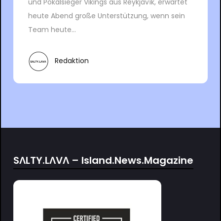
und Pokalsieger Vikings aus Reykjavík, erwartet
heute Abend große Unterstützung, wenn sein
Team heute...
Redaktion
SΛLTY.LΛVΛ – Island.News.Magazine