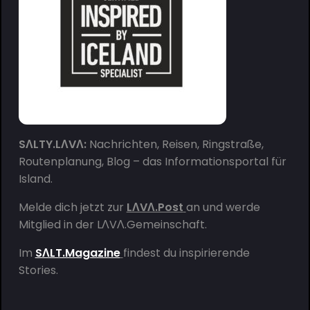
SΛLTY.LΛVΛ:
Nachrichten, Reisen, Ringstraße,
Routenplanung, Blog – das Informationsportal für
Island.
Melde dich jetzt zur
LΛVΛ.Post
an und werde
Mitglied in der
LΛVΛ.Gemeinschaft
.
Im
SΛLT.Magazine
findest du inspirierende
Stories.