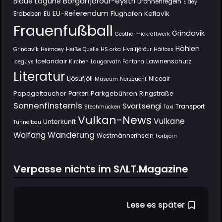
Borgarfjörður-eystri
Blaue Lagune
Drohnenregeln
Eldey
EU-Referendum
Flughafen Keflavík
Erdbeben
EU
Frauenfußball
Grindavik
Geothermiekraftwerk
Höhlen
Grindavík
Heimaey
Heiße Quelle
HS orka
Hvalfjörður
Háifoss
Icelandair
Lawinenschutz
Iceguys
Kirchen
Laugarvatn Fontana
Literatur
Ljósufjöll
Niceair
Museum
Nerzzucht
Papageitaucher
Parkgebühren
Parken
Ringstraße
Sonnenfinsternis
Svartsengi
Transport
Stechmücken
Taxi
Vulkan-News
Vulkane
Unterkunft
Tunnelbau
Wanderung
Walfang
Westmännerinseln
Þorbjörn
Verpasse nichts im SΛLT.Magazine
Lese es später