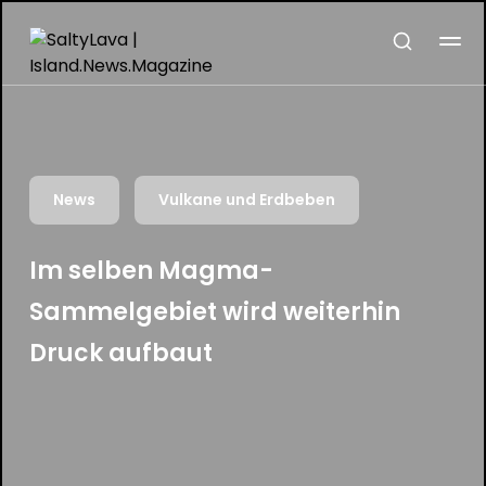
News
Vulkane und Erdbeben
Im selben Magma-
Sammelgebiet wird weiterhin
Druck aufbaut