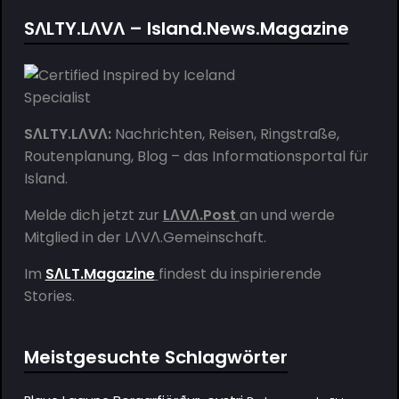
SΛLTY.LΛVΛ – Island.News.Magazine
SΛLTY.LΛVΛ:
Nachrichten, Reisen, Ringstraße,
Routenplanung, Blog – das Informationsportal für
Island.
Melde dich jetzt zur
LΛVΛ.Post
an und werde
Mitglied in der
LΛVΛ.Gemeinschaft
.
Im
SΛLT.Magazine
findest du inspirierende
Stories.
Meistgesuchte Schlagwörter