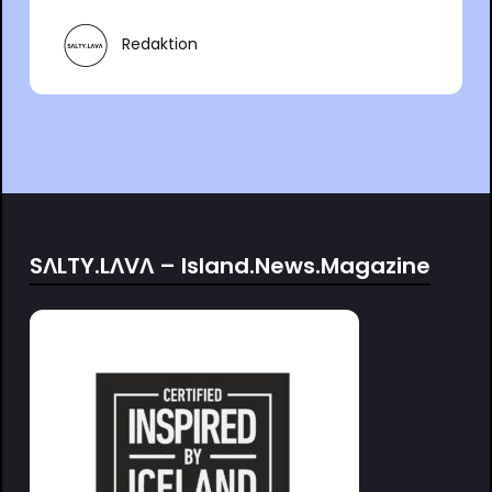
Redaktion
SΛLTY.LΛVΛ – Island.News.Magazine