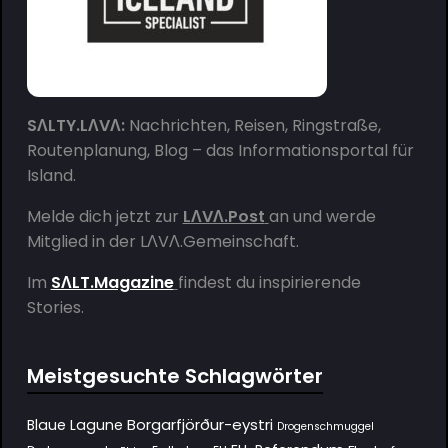
SΛLTY.LΛVΛ:
Nachrichten, Reisen, Ringstraße,
Routenplanung, Blog – das Informationsportal für
Island.
Melde dich jetzt zur
LΛVΛ.Post
an und werde
Mitglied in der
LΛVΛ.Gemeinschaft
.
Im
SΛLT.Magazine
findest du inspirierende
Stories.
Meistgesuchte Schlagwörter
Borgarfjörður-eystri
Blaue Lagune
Drogenschmuggel