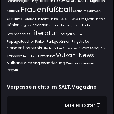
EU-Referendum
Flughafen
Drohnenregeln
Erdbeben
EU
Eldey
Frauenfußball
Keflavík
Geothermiekraftwerk
Grindavik
Handball
Heimaey
Heiße Quelle
HS orka
Hvalfjörður
Háifoss
Höhlen
Icelandair
Iceguys
Kriminalität
Laugarvatn Fontana
Literatur
Lawinenschutz
Ljósufjöll
Museum
Papageitaucher
Parkgebühren
Parken
Ringstraße
Sonnenfinsternis
Svartsengi
Stechmücken
Super-Jeep
Taxi
Vulkan-News
Unterkunft
Transport
Tunnelbau
Wanderung
Vulkane
Walfang
Westmännerinseln
Þorbjörn
Verpasse nichts im SΛLT.Magazine
Lese es später