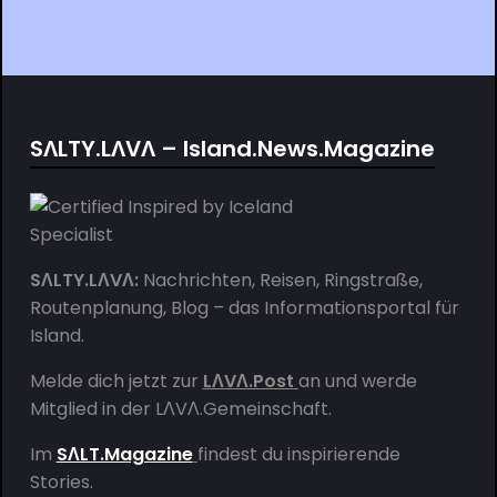
SΛLTY.LΛVΛ – Island.News.Magazine
SΛLTY.LΛVΛ:
Nachrichten, Reisen, Ringstraße,
Routenplanung, Blog – das Informationsportal für
Island.
Melde dich jetzt zur
LΛVΛ.Post
an und werde
Mitglied in der
LΛVΛ.Gemeinschaft
.
Im
SΛLT.Magazine
findest du inspirierende
Stories.