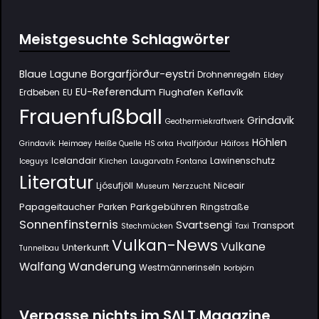
Meistgesuchte Schlagwörter
Borgarfjörður-eystri
Blaue Lagune
Drohnenregeln
Eldey
EU-Referendum
Flughafen Keflavík
Erdbeben
EU
Frauenfußball
Grindavik
Geothermiekraftwerk
Höhlen
Grindavík
Heimaey
Heiße Quelle
HS orka
Hvalfjörður
Háifoss
Icelandair
Lawinenschutz
Iceguys
Kirchen
Laugarvatn Fontana
Literatur
Ljósufjöll
Niceair
Museum
Nerzzucht
Papageitaucher
Parkgebühren
Parken
Ringstraße
Sonnenfinsternis
Svartsengi
Transport
Stechmücken
Taxi
Vulkan-News
Vulkane
Unterkunft
Tunnelbau
Wanderung
Walfang
Westmännerinseln
Þorbjörn
Verpasse nichts im SΛLT.Magazine