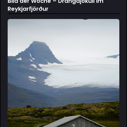
Bild der Woche – Drangajökull im
Reykjarfjörður