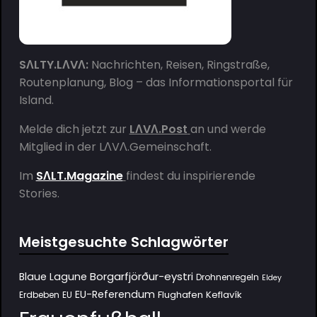
SΛLTY.LΛVΛ:
Nachrichten, Reisen, Ringstraße,
Routenplanung, Blog – das Informationsportal für
Island.
Melde dich jetzt zur
LΛVΛ.Post
an und werde
Mitglied in der
LΛVΛ.Gemeinschaft
.
Im
SΛLT.Magazine
findest du inspirierende
Stories.
Meistgesuchte Schlagwörter
Borgarfjörður-eystri
Blaue Lagune
Drohnenregeln
Eldey
EU-Referendum
Flughafen Keflavík
Erdbeben
EU