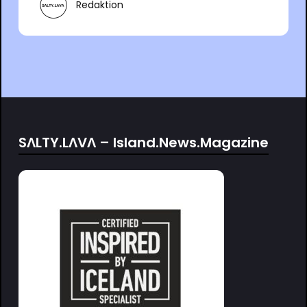
Redaktion
SΛLTY.LΛVΛ – Island.News.Magazine