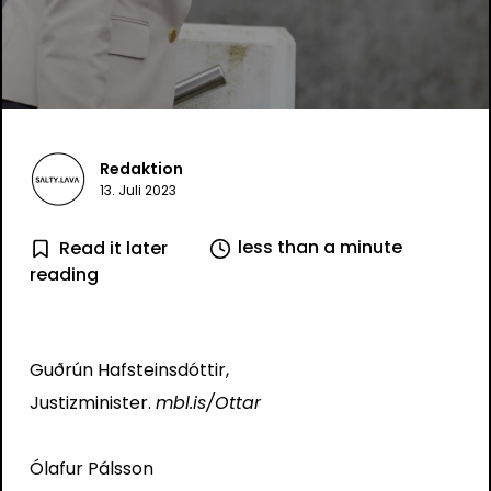
Redaktion
13. Juli 2023
less than a minute
Read it later
reading
Guðrún Hafsteinsdóttir,
Justizminister.
mbl.is/Ottar
Ólafur Pálsson