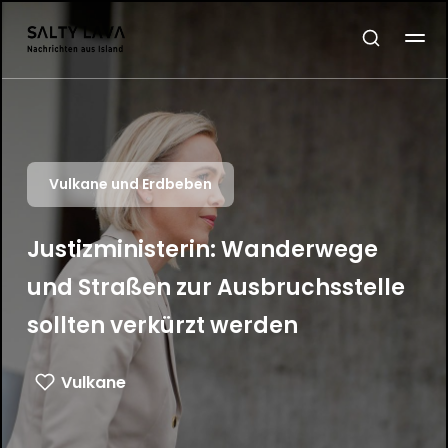
Vulkane und Erdbeben
Justizministerin: Wanderwege
und Straßen zur Ausbruchsstelle
sollten verkürzt werden
Vulkane