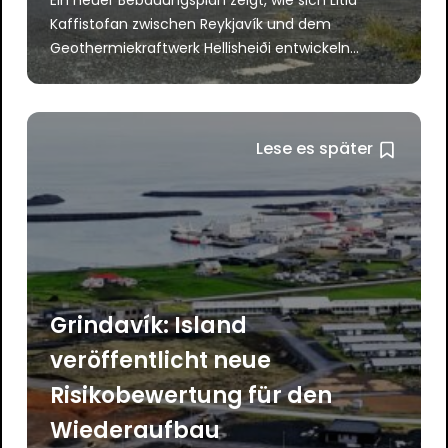
Ein neuer Bebauungsplan zeigt, wie sich Litla
Kaffistofan zwischen Reykjavík und dem
Geothermiekraftwerk Hellisheiði entwickeln...
Lese es später
Grindavík: Island
veröffentlicht neue
Risikobewertung für den
Wiederaufbau