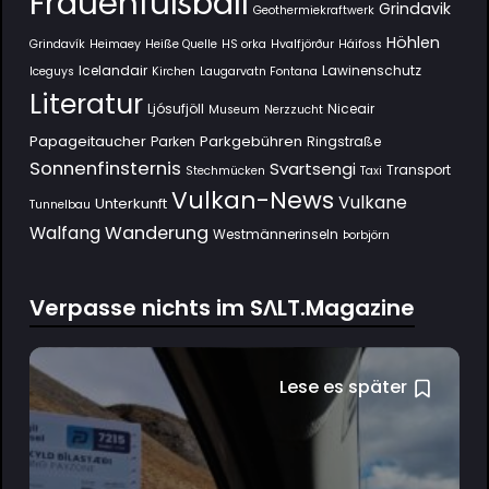
Frauenfußball
Grindavik
Geothermiekraftwerk
Höhlen
Grindavík
Heimaey
Heiße Quelle
HS orka
Hvalfjörður
Háifoss
Icelandair
Lawinenschutz
Iceguys
Kirchen
Laugarvatn Fontana
Literatur
Ljósufjöll
Niceair
Museum
Nerzzucht
Papageitaucher
Parkgebühren
Parken
Ringstraße
Sonnenfinsternis
Svartsengi
Transport
Stechmücken
Taxi
Vulkan-News
Vulkane
Unterkunft
Tunnelbau
Wanderung
Walfang
Westmännerinseln
Þorbjörn
Verpasse nichts im SΛLT.Magazine
Lese es später