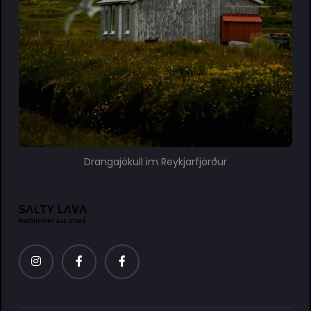
Drangajökull im Reykjarfjörður