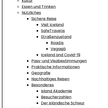
Kultur
Essen und Trinken
Nützliches
Sichere Reise
Visit Iceland
SafeTravel.is
Straßenzustand
Road.is
Vegasjá
Iceland and Covid-19
Pass-und Visabestimmungen
Praktische Informationen
Geografie
Nachhaltiges Reisen
Besonderes
Island Akademie
Besucherzahlen
Der isländische Schwur