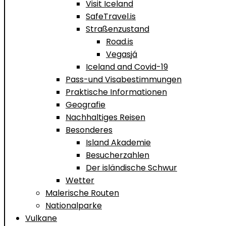
Visit Iceland
SafeTravel.is
Straßenzustand
Road.is
Vegasjá
Iceland and Covid-19
Pass-und Visabestimmungen
Praktische Informationen
Geografie
Nachhaltiges Reisen
Besonderes
Island Akademie
Besucherzahlen
Der isländische Schwur
Wetter
Malerische Routen
Nationalparke
Vulkane