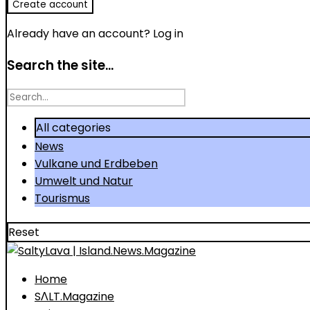
Already have an account?
Log in
Search the site...
Search
for
All categories
News
Vulkane und Erdbeben
Umwelt und Natur
Tourismus
Reset
Home
SΛLT.Magazine