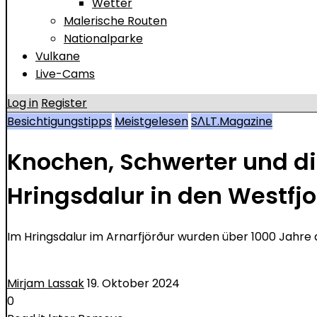
Wetter
Malerische Routen
Nationalparke
Vulkane
Live-Cams
Log in
Register
Besichtigungstipps
Meistgelesen
SΛLT.Magazine
Knochen, Schwerter und d
Hringsdalur in den Westfj
Im Hringsdalur im Arnarfjörður wurden über 1000 Jahre
Mirjam Lassak
19. Oktober 2024
0