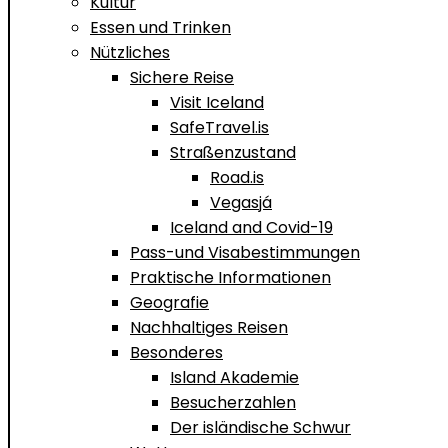
Kultur
Essen und Trinken
Nützliches
Sichere Reise
Visit Iceland
SafeTravel.is
Straßenzustand
Road.is
Vegasjá
Iceland and Covid-19
Pass-und Visabestimmungen
Praktische Informationen
Geografie
Nachhaltiges Reisen
Besonderes
Island Akademie
Besucherzahlen
Der isländische Schwur