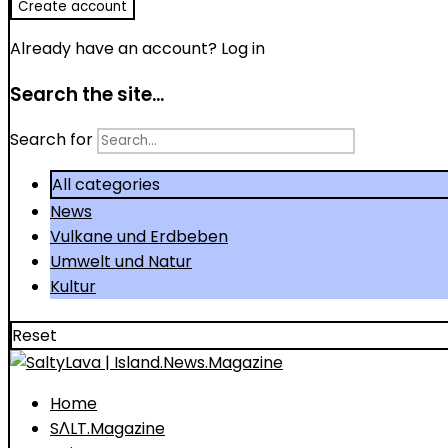
Already have an account?
Log in
Search the site...
Search for
All categories
News
Vulkane und Erdbeben
Umwelt und Natur
Kultur
Reset
Home
SΛLT.Magazine