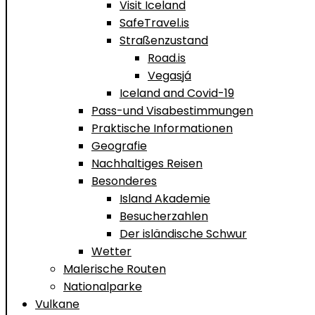
Visit Iceland
SafeTravel.is
Straßenzustand
Road.is
Vegasjá
Iceland and Covid-19
Pass-und Visabestimmungen
Praktische Informationen
Geografie
Nachhaltiges Reisen
Besonderes
Island Akademie
Besucherzahlen
Der isländische Schwur
Wetter
Malerische Routen
Nationalparke
Vulkane