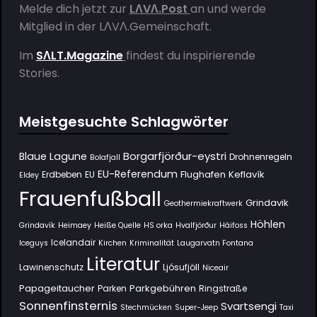
Melde dich jetzt zur
LΛVΛ.Post
an und werde
Mitglied in der
LΛVΛ.Gemeinschaft
.
Im
SΛLT.Magazine
findest du inspirierende
Stories.
Meistgesuchte Schlagwörter
Borgarfjörður-eystri
Blaue Lagune
Drohnenregeln
Bolafjall
EU-Referendum
Flughafen Keflavík
Erdbeben
EU
Eldey
Frauenfußball
Grindavik
Geothermiekraftwerk
Höhlen
Grindavík
Heimaey
Heiße Quelle
HS orka
Hvalfjörður
Háifoss
Icelandair
Iceguys
Kirchen
Kriminalität
Laugarvatn Fontana
Literatur
Lawinenschutz
Ljósufjöll
Niceair
Papageitaucher
Parkgebühren
Parken
Ringstraße
Sonnenfinsternis
Svartsengi
Stechmücken
Super-Jeep
Taxi