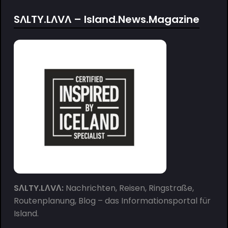
SΛLTY.LΛVΛ – Island.News.Magazine
SΛLTY.LΛVΛ:
Nachrichten, Reisen, Ringstraße,
Routenplanung, Blog – das Informationsportal für
Island.