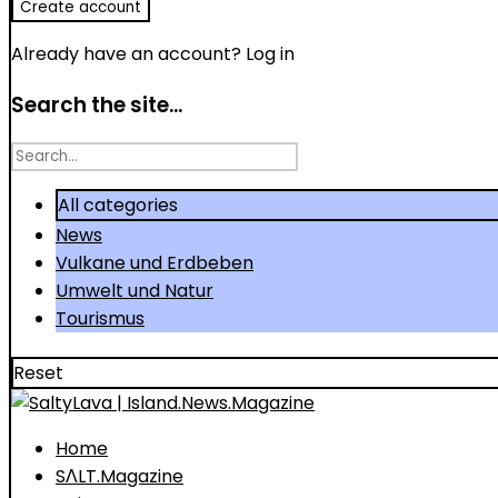
Already have an account?
Log in
Search the site...
Search
for
All categories
News
Vulkane und Erdbeben
Umwelt und Natur
Tourismus
Reset
Home
SΛLT.Magazine