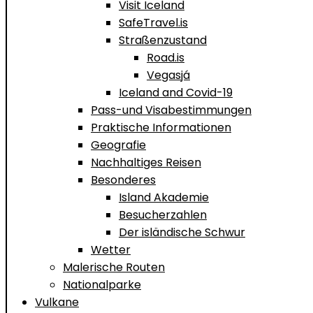
Visit Iceland
SafeTravel.is
Straßenzustand
Road.is
Vegasjá
Iceland and Covid-19
Pass-und Visabestimmungen
Praktische Informationen
Geografie
Nachhaltiges Reisen
Besonderes
Island Akademie
Besucherzahlen
Der isländische Schwur
Wetter
Malerische Routen
Nationalparke
Vulkane