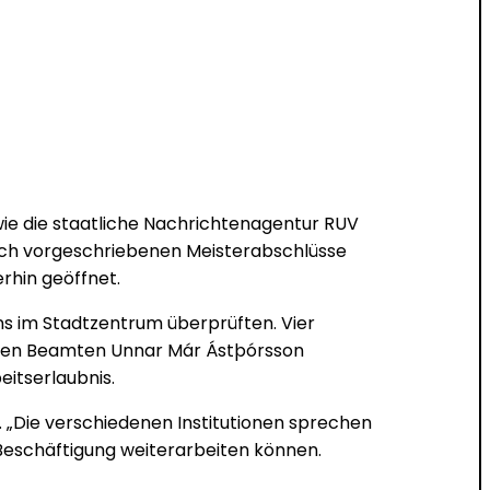
 wie die staatliche Nachrichtenagentur RUV
ich vorgeschriebenen Meisterabschlüsse
rhin geöffnet.
ons im Stadtzentrum überprüften. Vier
tenden Beamten Unnar Már Ástþórsson
itserlaubnis.
. „Die verschiedenen Institutionen sprechen
r Beschäftigung weiterarbeiten können.