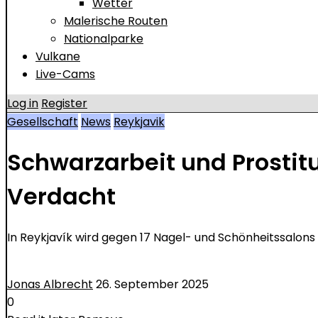
Wetter
Malerische Routen
Nationalparke
Vulkane
Live-Cams
Log in
Register
Gesellschaft
News
Reykjavik
Schwarzarbeit und Prostitu
Verdacht
In Reykjavík wird gegen 17 Nagel- und Schönheitssalon
Jonas Albrecht
26. September 2025
0