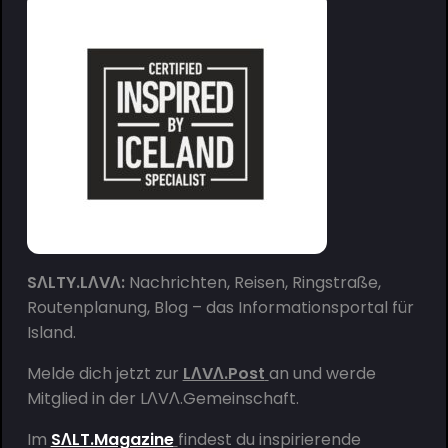
SΛLTY.LΛVΛ:
Nachrichten, Reisen, Ringstraße,
Routenplanung, Blog – das Informationsportal für
Island.
Melde dich jetzt zur
LΛVΛ.Post
an und werde
Mitglied in der
LΛVΛ.Gemeinschaft
.
Im
SΛLT.Magazine
findest du inspirierende