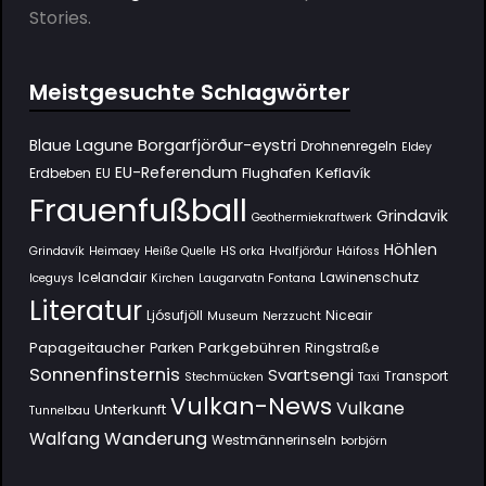
Stories.
Meistgesuchte Schlagwörter
Borgarfjörður-eystri
Blaue Lagune
Drohnenregeln
Eldey
EU-Referendum
Flughafen Keflavík
Erdbeben
EU
Frauenfußball
Grindavik
Geothermiekraftwerk
Höhlen
Grindavík
Heimaey
Heiße Quelle
HS orka
Hvalfjörður
Háifoss
Icelandair
Lawinenschutz
Iceguys
Kirchen
Laugarvatn Fontana
Literatur
Ljósufjöll
Niceair
Museum
Nerzzucht
Papageitaucher
Parkgebühren
Parken
Ringstraße
Sonnenfinsternis
Svartsengi
Transport
Stechmücken
Taxi
Vulkan-News
Vulkane
Unterkunft
Tunnelbau
Wanderung
Walfang
Westmännerinseln
Þorbjörn