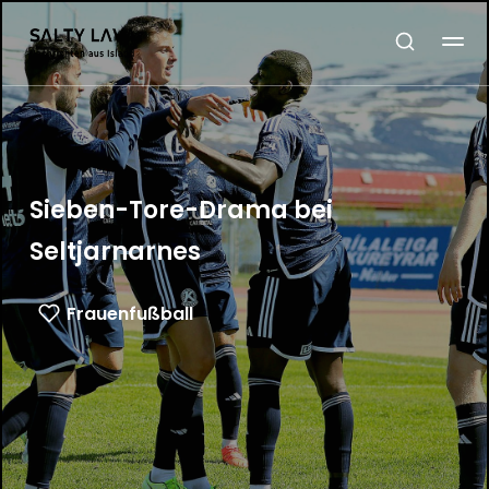
Sieben-Tore-Drama bei
Seltjarnarnes
Frauenfußball