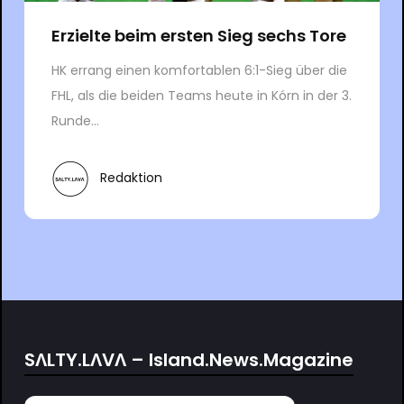
Erzielte beim ersten Sieg sechs Tore
HK errang einen komfortablen 6:1-Sieg über die
FHL, als die beiden Teams heute in Kórn in der 3.
Runde...
Redaktion
SΛLTY.LΛVΛ – Island.News.Magazine