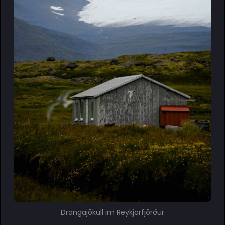
Drangajökull im Reykjarfjörður