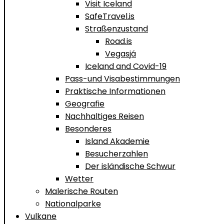
Visit Iceland
SafeTravel.is
Straßenzustand
Road.is
Vegasjá
Iceland and Covid-19
Pass-und Visabestimmungen
Praktische Informationen
Geografie
Nachhaltiges Reisen
Besonderes
Island Akademie
Besucherzahlen
Der isländische Schwur
Wetter
Malerische Routen
Nationalparke
Vulkane