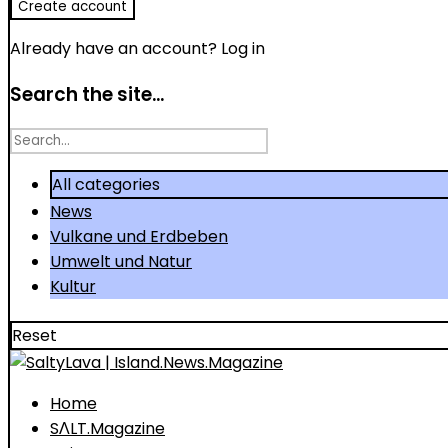
Already have an account?
Log in
Search the site...
Search
for
All categories
News
Vulkane und Erdbeben
Umwelt und Natur
Kultur
Reset
Home
SΛLT.Magazine