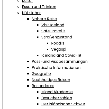
Kultur
Essen und Trinken
Nützliches
Sichere Reise
Visit Iceland
SafeTravel.is
Straßenzustand
Road.is
Vegasjá
Iceland and Covid-19
Pass-und Visabestimmungen
Praktische Informationen
Geografie
Nachhaltiges Reisen
Besonderes
Island Akademie
Besucherzahlen
Der isländische Schwur