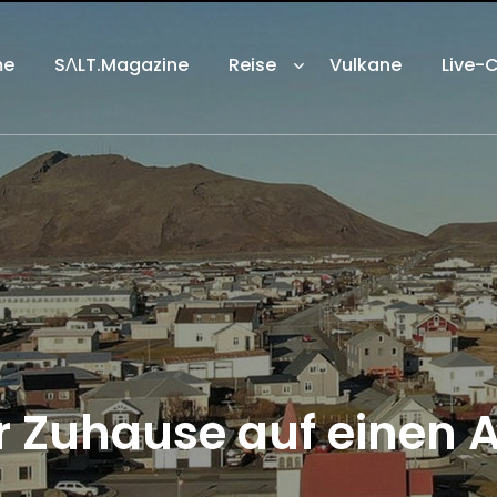
me
SΛLT.Magazine
Reise
Vulkane
Live-
Ihr Zuhause auf einen