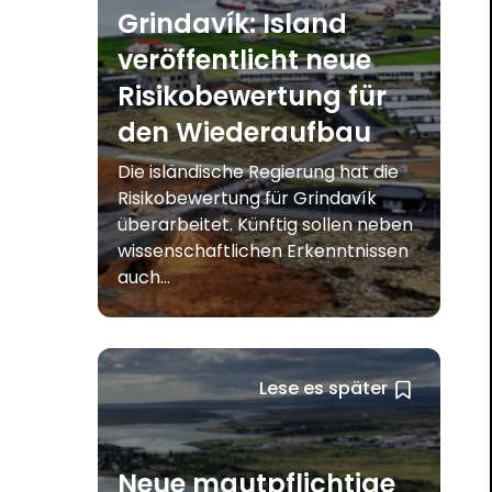
Grindavík: Island
veröffentlicht neue
Risikobewertung für
den Wiederaufbau
Die isländische Regierung hat die
Risikobewertung für Grindavík
überarbeitet. Künftig sollen neben
wissenschaftlichen Erkenntnissen
auch...
Lese es später
Neue mautpflichtige