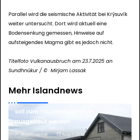
Parallel wird die seismische Aktivität bei Krýsuvík
weiter untersucht. Dort wird aktuell eine
Bodensenkung gemessen, Hinweise auf
aufsteigendes Magma gibt es jedoch nicht.
Titelfoto Vulkanausbruch am 23.7.2025 an
Sundhnúkur / © Mirjam Lassak
News
Tourismus
Mehr Islandnews
Litla Kaffistofan an der Ringstraße
soll zum Tourismuszentrum
ausgebaut werden
Mirjam Lassak
Aug. 7, 2026