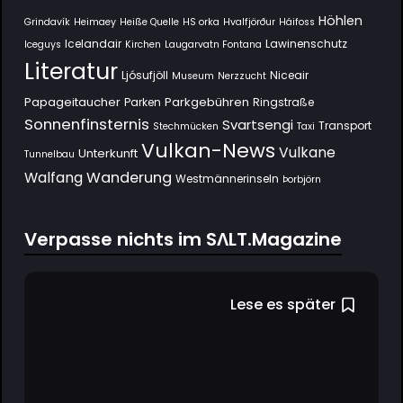
Höhlen
Grindavík
Heimaey
Heiße Quelle
HS orka
Hvalfjörður
Háifoss
Icelandair
Lawinenschutz
Iceguys
Kirchen
Laugarvatn Fontana
Literatur
Ljósufjöll
Niceair
Museum
Nerzzucht
Papageitaucher
Parkgebühren
Parken
Ringstraße
Sonnenfinsternis
Svartsengi
Transport
Stechmücken
Taxi
Vulkan-News
Vulkane
Unterkunft
Tunnelbau
Wanderung
Walfang
Westmännerinseln
Þorbjörn
Verpasse nichts im SΛLT.Magazine
Lese es später