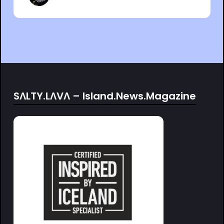
SΛLTY.LΛVΛ – Island.News.Magazine