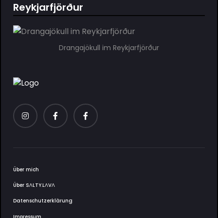
Reykjarfjörður
Drangajökull im Reykjarfjörður
Über mich
Über SΛLTY.LΛVΛ
Datenschutzerklärung
Impressum