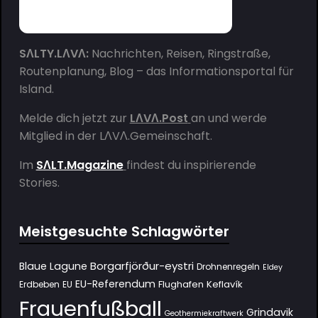
SΛLTY.LΛVΛ:
Nachrichten, Reisen, Ringstraße,
Routenplanung, Blog – das Informationsportal für
Island.
Melde dich jetzt zur
LΛVΛ.Post
an und werde
Mitglied in der
LΛVΛ.Gemeinschaft
.
Im
SΛLT.Magazine
findest du inspirierende
Stories.
Meistgesuchte Schlagwörter
Borgarfjörður-eystri
Blaue Lagune
Drohnenregeln
Eldey
EU-Referendum
Flughafen Keflavík
Erdbeben
EU
Frauenfußball
Grindavik
Geothermiekraftwerk