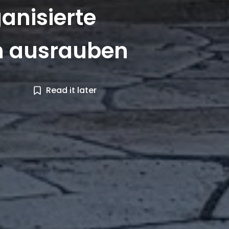
anisierte
n ausrauben
Read it later