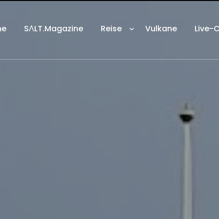
me
SΛLT.Magazine
Reise
Vulkane
Live-