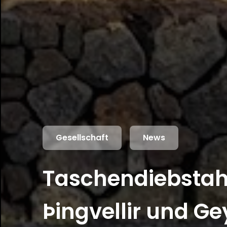
Gesellschaft
News
Taschendiebstahl
Þingvellir und Ge