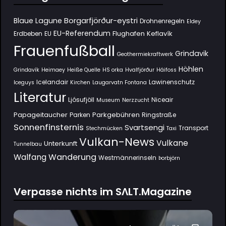
Borgarfjörður-eystri
Blaue Lagune
Drohnenregeln
Eldey
EU-Referendum
Flughafen Keflavík
Erdbeben
EU
Frauenfußball
Grindavik
Geothermiekraftwerk
Höhlen
Grindavík
Heimaey
Heiße Quelle
HS orka
Hvalfjörður
Háifoss
Icelandair
Lawinenschutz
Iceguys
Kirchen
Laugarvatn Fontana
Literatur
Ljósufjöll
Niceair
Museum
Nerzzucht
Papageitaucher
Parkgebühren
Parken
Ringstraße
Sonnenfinsternis
Svartsengi
Transport
Stechmücken
Taxi
Vulkan-News
Vulkane
Unterkunft
Tunnelbau
Wanderung
Walfang
Westmännerinseln
Þorbjörn
Verpasse nichts im SΛLT.Magazine