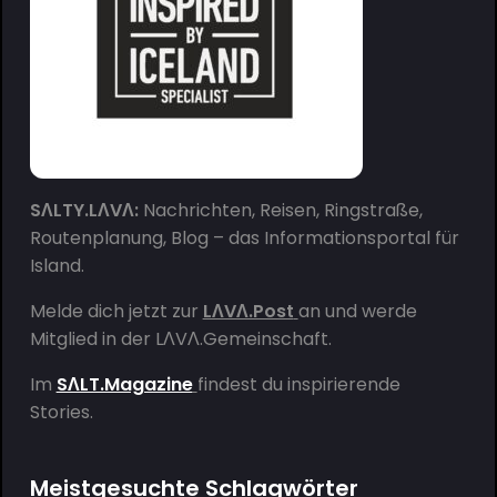
SΛLTY.LΛVΛ:
Nachrichten, Reisen, Ringstraße,
Routenplanung, Blog – das Informationsportal für
Island.
Melde dich jetzt zur
LΛVΛ.Post
an und werde
Mitglied in der
LΛVΛ.Gemeinschaft
.
Im
SΛLT.Magazine
findest du inspirierende
Stories.
Meistgesuchte Schlagwörter