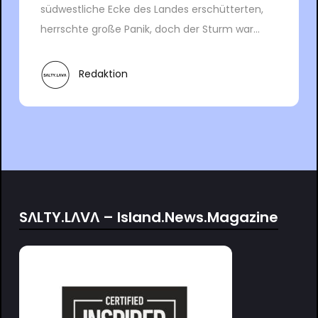
südwestliche Ecke des Landes erschütterten,
herrschte große Panik, doch der Sturm war...
Redaktion
SΛLTY.LΛVΛ – Island.News.Magazine