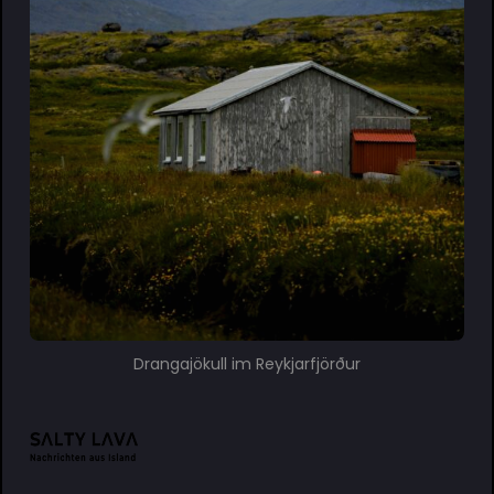
Drangajökull im Reykjarfjörður