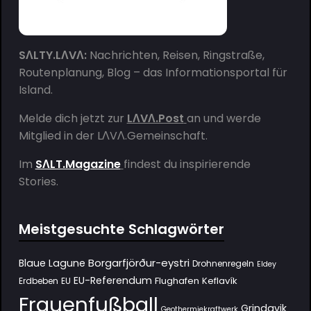
SΛLTY.LΛVΛ:
Nachrichten, Reisen, Ringstraße,
Routenplanung, Blog – das Informationsportal für
Island.
Melde dich jetzt zur
LΛVΛ.Post
an und werde
Mitglied in der
LΛVΛ.Gemeinschaft
.
Im
SΛLT.Magazine
findest du inspirierende
Stories.
Meistgesuchte Schlagwörter
Borgarfjörður-eystri
Blaue Lagune
Drohnenregeln
Eldey
EU-Referendum
Flughafen Keflavík
Erdbeben
EU
Frauenfußball
Grindavik
Geothermiekraftwerk