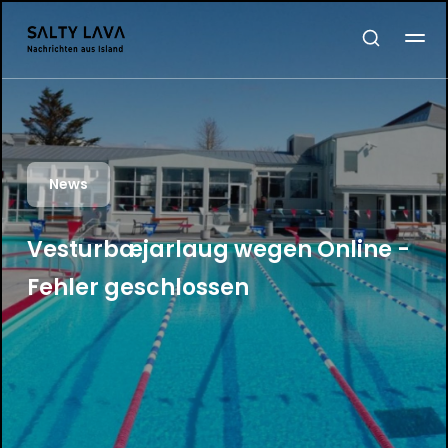
News
Vesturbæjarlaug wegen Online -
Fehler geschlossen