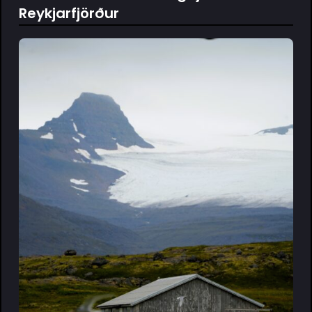
Reykjarfjörður