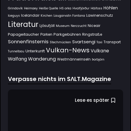
Höhlen
Grindavík
Heimaey
Heiße Quelle
HS orka
Hvalfjörður
Háifoss
Icelandair
Lawinenschutz
Iceguys
Kirchen
Laugarvatn Fontana
Literatur
Ljósufjöll
Niceair
Museum
Nerzzucht
Papageitaucher
Parkgebühren
Parken
Ringstraße
Sonnenfinsternis
Svartsengi
Transport
Stechmücken
Taxi
Vulkan-News
Vulkane
Unterkunft
Tunnelbau
Wanderung
Walfang
Westmännerinseln
Þorbjörn
Verpasse nichts im SΛLT.Magazine
Lese es später