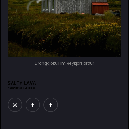
Drangajökull im Reykjarfjörður