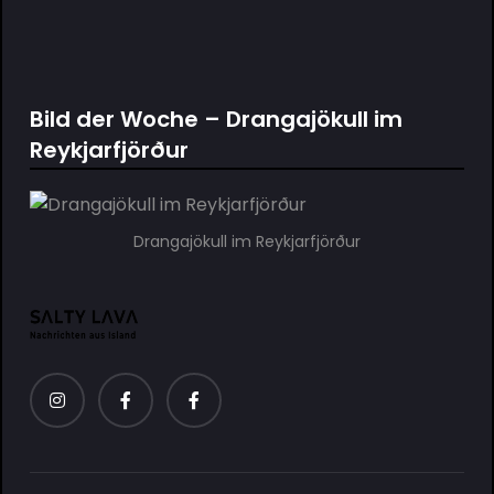
Bild der Woche – Drangajökull im
Reykjarfjörður
Drangajökull im Reykjarfjörður