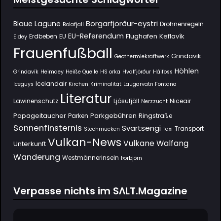
Borgarfjörður-eystri
Blaue Lagune
Drohnenregeln
Bolafjall
EU-Referendum
Flughafen Keflavík
Erdbeben
EU
Eldey
Frauenfußball
Grindavik
Geothermiekraftwerk
Höhlen
Grindavík
Heimaey
Heiße Quelle
HS orka
Hvalfjörður
Háifoss
Icelandair
Iceguys
Kirchen
Kriminalität
Laugarvatn Fontana
Literatur
Lawinenschutz
Ljósufjöll
Niceair
Nerzzucht
Papageitaucher
Parkgebühren
Parken
Ringstraße
Sonnenfinsternis
Svartsengi
Transport
Stechmücken
Taxi
Vulkan-News
Vulkane
Walfang
Unterkunft
Wanderung
Westmännerinseln
Þorbjörn
Verpasse nichts im SΛLT.Magazine