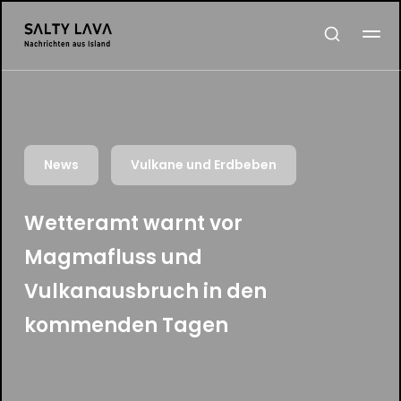
News
Vulkane und Erdbeben
Wetteramt warnt vor
Magmafluss und
Vulkanausbruch in den
kommenden Tagen