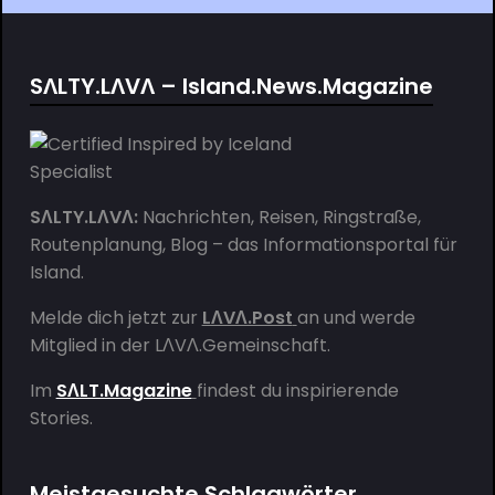
SΛLTY.LΛVΛ – Island.News.Magazine
SΛLTY.LΛVΛ:
Nachrichten, Reisen, Ringstraße,
Routenplanung, Blog – das Informationsportal für
Island.
Melde dich jetzt zur
LΛVΛ.Post
an und werde
Mitglied in der
LΛVΛ.Gemeinschaft
.
Im
SΛLT.Magazine
findest du inspirierende
Stories.
Meistgesuchte Schlagwörter