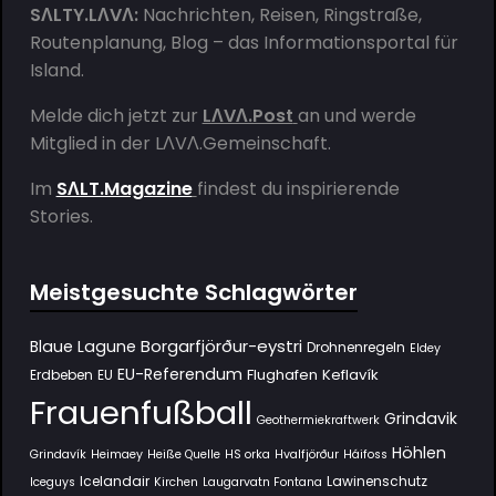
SΛLTY.LΛVΛ:
Nachrichten, Reisen, Ringstraße,
Routenplanung, Blog – das Informationsportal für
Island.
Melde dich jetzt zur
LΛVΛ.Post
an und werde
Mitglied in der
LΛVΛ.Gemeinschaft
.
Im
SΛLT.Magazine
findest du inspirierende
Stories.
Meistgesuchte Schlagwörter
Borgarfjörður-eystri
Blaue Lagune
Drohnenregeln
Eldey
EU-Referendum
Flughafen Keflavík
Erdbeben
EU
Frauenfußball
Grindavik
Geothermiekraftwerk
Höhlen
Grindavík
Heimaey
Heiße Quelle
HS orka
Hvalfjörður
Háifoss
Icelandair
Lawinenschutz
Iceguys
Kirchen
Laugarvatn Fontana