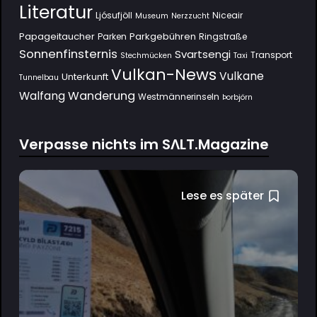
Literatur
Ljósufjöll
Niceair
Museum
Nerzzucht
Papageitaucher
Parkgebühren
Parken
Ringstraße
Sonnenfinsternis
Svartsengi
Transport
Stechmücken
Taxi
Vulkan-News
Vulkane
Unterkunft
Tunnelbau
Wanderung
Walfang
Westmännerinseln
Þorbjörn
Verpasse nichts im SΛLT.Magazine
Lese es später