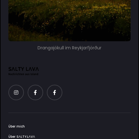
Drangajökull im Reykjarfjörður
Über mich
Über SΛLTY.LΛVΛ