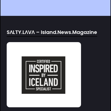
SΛLTY.LΛVΛ – Island.News.Magazine