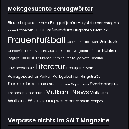
Meistgesuchte Schlagwörter
Borgarfjörður-eystri
Blaue Lagune
Drohnenregeln
Bolafjall
EU-Referendum
Flughafen Keflavík
Erdbeben
EU
Eldey
Frauenfußball
Grindavik
Geothermiekraftwerk
Höhlen
Grindavík
Heimaey
Heiße Quelle
HS orka
Hvalfjörður
Háifoss
Icelandair
Iceguys
Kirchen
Kriminalität
Laugarvatn Fontana
Literatur
Lawinenschutz
Ljósufjöll
Niceair
Papageitaucher
Parkgebühren
Parken
Ringstraße
Sonnenfinsternis
Svartsengi
Stechmücken
Super-Jeep
Taxi
Vulkan-News
Vulkane
Unterkunft
Transport
Wanderung
Walfang
Westmännerinseln
Þorbjörn
Verpasse nichts im SΛLT.Magazine