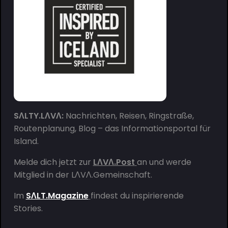
SΛLTY.LΛVΛ:
Nachrichten, Reisen, Ringstraße,
Routenplanung, Blog – das Informationsportal für
Island.
Melde dich jetzt zur
LΛVΛ.Post
an und werde
Mitglied in der
LΛVΛ.Gemeinschaft
.
Im
SΛLT.Magazine
findest du inspirierende
Stories.