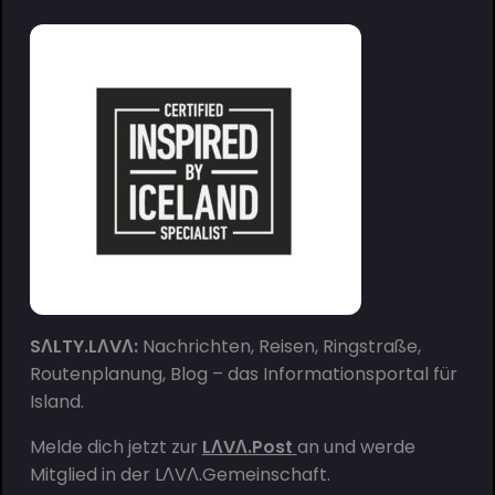
SΛLTY.LΛVΛ:
Nachrichten, Reisen, Ringstraße,
Routenplanung, Blog – das Informationsportal für
Island.
Melde dich jetzt zur
LΛVΛ.Post
an und werde
Mitglied in der
LΛVΛ.Gemeinschaft
.