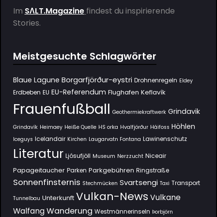
Im
SΛLT.Magazine
findest du inspirierende
Stories.
Meistgesuchte Schlagwörter
Borgarfjörður-eystri
Blaue Lagune
Drohnenregeln
Eldey
EU-Referendum
Flughafen Keflavík
Erdbeben
EU
Frauenfußball
Grindavik
Geothermiekraftwerk
Höhlen
Grindavík
Heimaey
Heiße Quelle
HS orka
Hvalfjörður
Háifoss
Icelandair
Lawinenschutz
Iceguys
Kirchen
Laugarvatn Fontana
Literatur
Ljósufjöll
Niceair
Museum
Nerzzucht
Papageitaucher
Parkgebühren
Parken
Ringstraße
Sonnenfinsternis
Svartsengi
Transport
Stechmücken
Taxi
Vulkan-News
Vulkane
Unterkunft
Tunnelbau
Wanderung
Walfang
Westmännerinseln
Þorbjörn