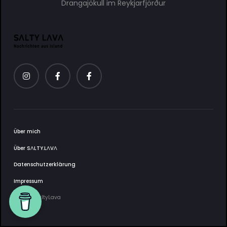
Drangajökull im Reykjarfjörður
Über mich
Über SΛLTY.LΛVΛ
Datenschutzerklärung
Impressum
2025 © SaltyLava