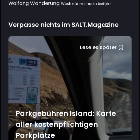
Wanderung
Walfang
Westmännerinseln
Þorbjörn
Verpasse nichts im SΛLT.Magazine
Lese es später
Parkgebühren Island: Karte
aller kostenpflichtigen
Parkplätze