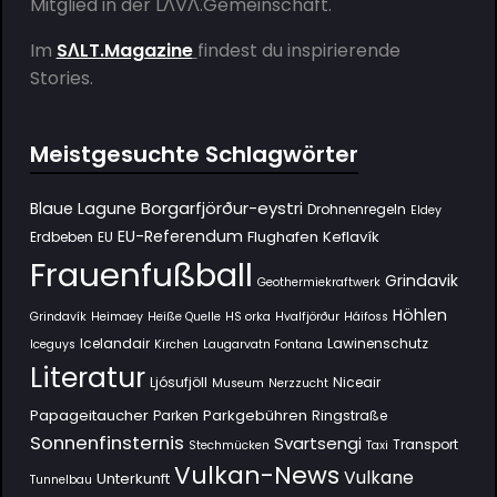
Mitglied in der
LΛVΛ.Gemeinschaft
.
Im
SΛLT.Magazine
findest du inspirierende
Stories.
Meistgesuchte Schlagwörter
Borgarfjörður-eystri
Blaue Lagune
Drohnenregeln
Eldey
EU-Referendum
Flughafen Keflavík
Erdbeben
EU
Frauenfußball
Grindavik
Geothermiekraftwerk
Höhlen
Grindavík
Heimaey
Heiße Quelle
HS orka
Hvalfjörður
Háifoss
Icelandair
Lawinenschutz
Iceguys
Kirchen
Laugarvatn Fontana
Literatur
Ljósufjöll
Niceair
Museum
Nerzzucht
Papageitaucher
Parkgebühren
Parken
Ringstraße
Sonnenfinsternis
Svartsengi
Transport
Stechmücken
Taxi
Vulkan-News
Vulkane
Unterkunft
Tunnelbau