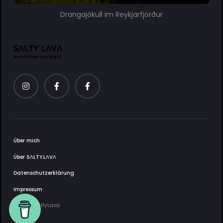
Drangajökull im Reykjarfjörður
Über mich
Über SΛLTY.LΛVΛ
Datenschutzerklärung
Impressum
2025 © SaltyLava