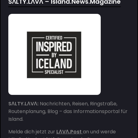
SΛLTY.LΛVΛ – Island.News.Magazine
SΛLTY.LΛVΛ:
Nachrichten, Reisen, Ringstraße,
Routenplanung, Blog – das Informationsportal für
Island.
Melde dich jetzt zur
LΛVΛ.Post
an und werde