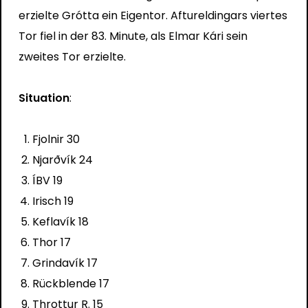
erzielte Grótta ein Eigentor. Aftureldingars viertes
Tor fiel in der 83. Minute, als Elmar Kári sein
zweites Tor erzielte.
Situation
:
Fjolnir 30
Njarðvík 24
ÍBV 19
Irisch 19
Keflavík 18
Thor 17
Grindavík 17
Rückblende 17
Throttur R. 15