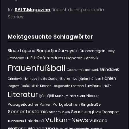
Im
SΛLT.Magazine
findest du inspirierende
Stories.
Meistgesuchte Schlagwörter
Borgarfjörður-eystri
Blaue Lagune
Drohnenregeln
Eldey
EU-Referendum
Flughafen Keflavík
Erdbeben
EU
Frauenfußball
Grindavik
Geothermiekraftwerk
Höhlen
Grindavík
Heimaey
Heiße Quelle
HS orka
Hvalfjörður
Háifoss
Icelandair
Lawinenschutz
Iceguys
Kirchen
Laugarvatn Fontana
Literatur
Ljósufjöll
Niceair
Museum
Nerzzucht
Papageitaucher
Parkgebühren
Parken
Ringstraße
Sonnenfinsternis
Svartsengi
Transport
Stechmücken
Taxi
Vulkan-News
Vulkane
Unterkunft
Tunnelbau
Wanderung
Walfang
Westmännerinseln