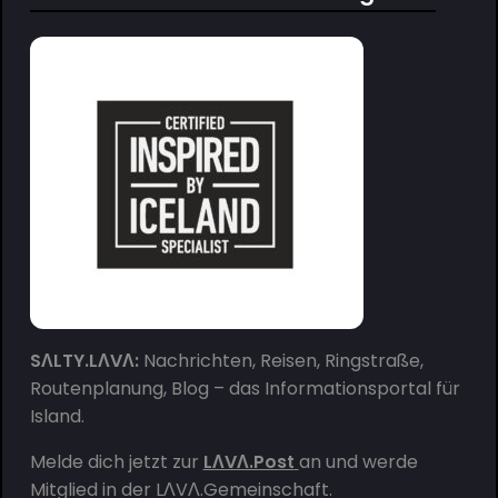
SΛLTY.LΛVΛ:
Nachrichten, Reisen, Ringstraße,
Routenplanung, Blog – das Informationsportal für
Island.
Melde dich jetzt zur
LΛVΛ.Post
an und werde
Mitglied in der
LΛVΛ.Gemeinschaft
.