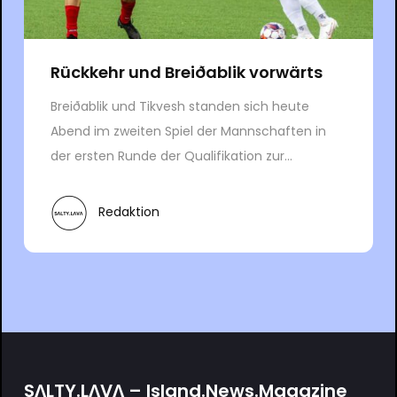
Rückkehr und Breiðablik vorwärts
Breiðablik und Tikvesh standen sich heute
Abend im zweiten Spiel der Mannschaften in
der ersten Runde der Qualifikation zur...
Redaktion
SΛLTY.LΛVΛ – Island.News.Magazine