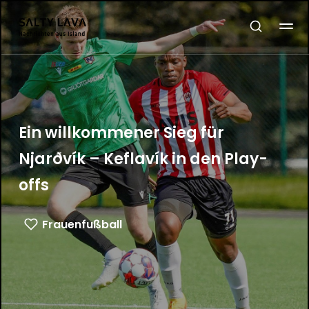
Ein willkommener Sieg für
Njarðvík – Keflavík in den Play-
offs
Frauenfußball