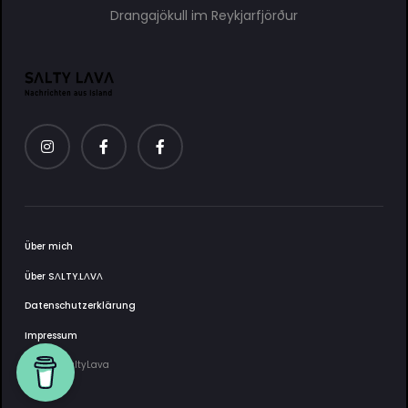
Drangajökull im Reykjarfjörður
Über mich
Über SΛLTY.LΛVΛ
Datenschutzerklärung
Impressum
2025 © SaltyLava