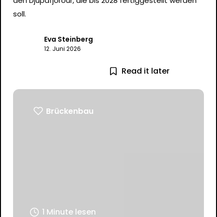
den Djúpafjörður, die bis 2028 fertiggestellt werden
soll.
Eva Steinberg
12. Juni 2026
Read it later
Brückenbau
1 Minute lesen