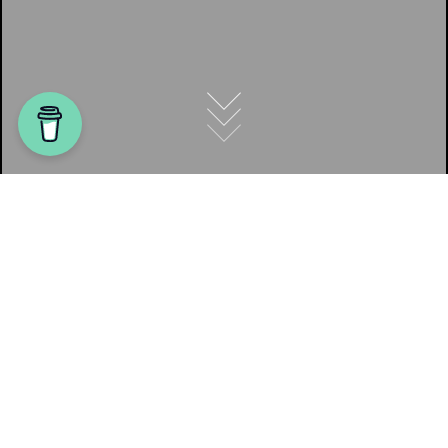
Am 15. Juli flogen Experten von EFLA, Verkís und
Svarma Drohnen über die Lava, die beim
Ausbruch am 29. Mai 2024 entstand. Dabei
wurden Bildmessungen und 3D-Modelle für den
Zivilschutz Almannavarnir und die
Straßenbehörde Vegagerðin erstellt.