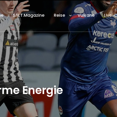
me
SΛLT.Magazine
Reise
Vulkane
Live-
rme Energie