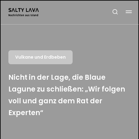
Vulkane und Erdbeben
Nicht in der Lage, die Blaue
Lagune zu schließen: „Wir folgen
voll und ganz dem Rat der
Experten“