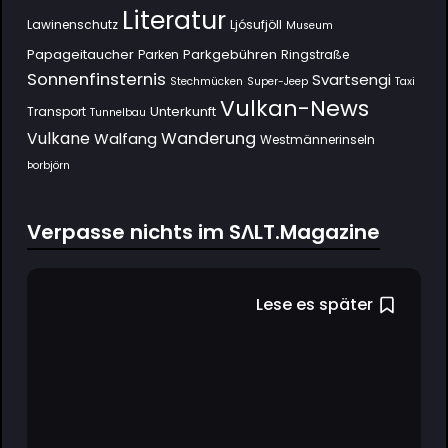
Literatur
Lawinenschutz
Ljósufjöll
Museum
Papageitaucher
Parkgebühren
Parken
Ringstraße
Sonnenfinsternis
Svartsengi
Stechmücken
Super-Jeep
Taxi
Vulkan-News
Unterkunft
Transport
Tunnelbau
Wanderung
Vulkane
Walfang
Westmännerinseln
Þorbjörn
Verpasse nichts im SΛLT.Magazine
Lese es später