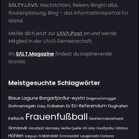
SΛLTY.LΛVΛ:
Nachrichten, Reisen, Ringstraße,
Routenplanung, Blog – das Informationsportal für
Island.
Melde dich jetzt zur
LΛVΛ.Post
an und werde
Mitglied in der
LΛVΛ.Gemeinschaft
.
Im
SΛLT.Magazine
findest du inspirierende
Stories.
Meistgesuchte Schlagwörter
Borgarfjörður-eystri
Blaue Lagune
Drogenschmuggel
EU-Referendum
Flughafen
Drohnenregeln
Erdbeben
EU
Eldey
Frauenfußball
Keflavík
Geothermiekraftwerk
Grindavik
Handball
Heimaey
Heiße Quelle
HS orka
Hvalfjörður
Háifoss
Höhlen
Icelandair
Iceguys
Kriminalität
Laugarvatn Fontana