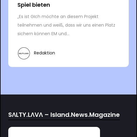
Spiel bieten
„Es ist GIch möchte an diesem Projekt
teilnehmen und weiß, dass wir uns einen Platz
sichern können EM und...
Redaktion
SΛLTY.LΛVΛ – Island.News.Magazine