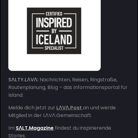
SΛLTY.LΛVΛ:
Nachrichten, Reisen, Ringstraße,
Routenplanung, Blog – das Informationsportal für
Island.
Melde dich jetzt zur
LΛVΛ.Post
an und werde
Mitglied in der
LΛVΛ.Gemeinschaft
.
Im
SΛLT.Magazine
findest du inspirierende
Stories.