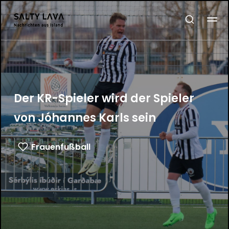
Der KR-Spieler wird der Spieler
von Jóhannes Karls sein
Frauenfußball