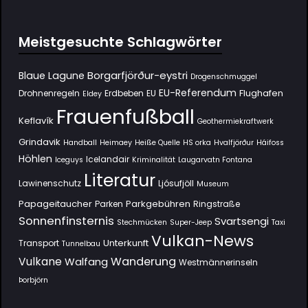
Meistgesuchte Schlagwörter
Borgarfjörður-eystri
Blaue Lagune
Drogenschmuggel
EU-Referendum
Flughafen
Drohnenregeln
Erdbeben
EU
Eldey
Frauenfußball
Keflavík
Geothermiekraftwerk
Grindavik
Handball
Heimaey
Heiße Quelle
HS orka
Hvalfjörður
Háifoss
Höhlen
Icelandair
Iceguys
Kriminalität
Laugarvatn Fontana
Literatur
Lawinenschutz
Ljósufjöll
Museum
Papageitaucher
Parkgebühren
Parken
Ringstraße
Sonnenfinsternis
Svartsengi
Stechmücken
Super-Jeep
Taxi
Vulkan-News
Unterkunft
Transport
Tunnelbau
Wanderung
Vulkane
Walfang
Westmännerinseln
Þorbjörn