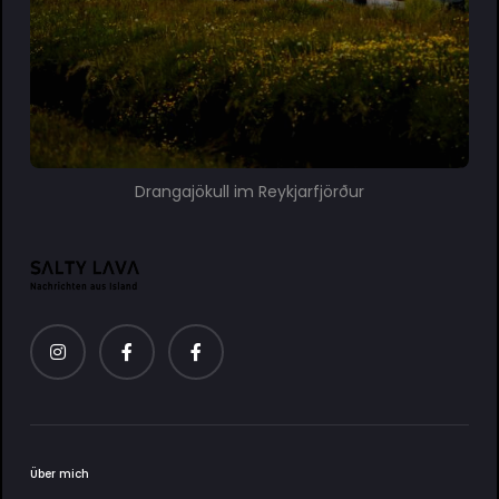
Drangajökull im Reykjarfjörður
Über mich