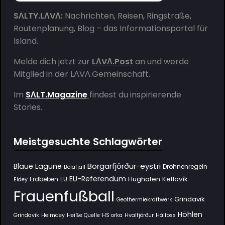
SΛLTY.LΛVΛ:
Nachrichten, Reisen, Ringstraße,
Routenplanung, Blog – das Informationsportal für
Island.
Melde dich jetzt zur
LΛVΛ.Post
an und werde
Mitglied in der
LΛVΛ.Gemeinschaft
.
Im
SΛLT.Magazine
findest du inspirierende
Stories.
Meistgesuchte Schlagwörter
Borgarfjörður-eystri
Blaue Lagune
Drohnenregeln
Bolafjall
EU-Referendum
Flughafen Keflavík
Erdbeben
EU
Eldey
Frauenfußball
Grindavik
Geothermiekraftwerk
Höhlen
Grindavík
Heimaey
Heiße Quelle
HS orka
Hvalfjörður
Háifoss