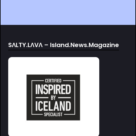
SΛLTY.LΛVΛ – Island.News.Magazine