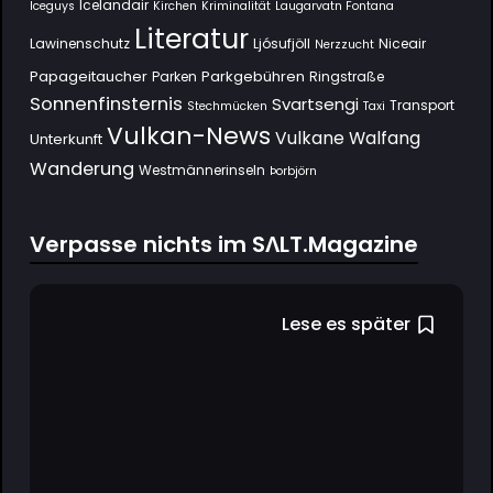
Icelandair
Iceguys
Kirchen
Kriminalität
Laugarvatn Fontana
Literatur
Lawinenschutz
Ljósufjöll
Niceair
Nerzzucht
Papageitaucher
Parkgebühren
Parken
Ringstraße
Sonnenfinsternis
Svartsengi
Transport
Stechmücken
Taxi
Vulkan-News
Vulkane
Walfang
Unterkunft
Wanderung
Westmännerinseln
Þorbjörn
Verpasse nichts im SΛLT.Magazine
Lese es später