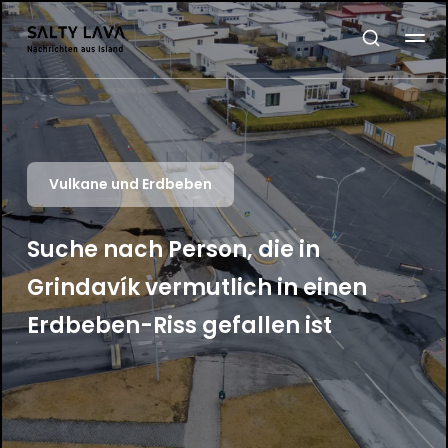
Vulkane und Erdbeben
Suche nach Person, die in
Grindavík vermutlich in einen
Erdbeben-Riss gefallen ist