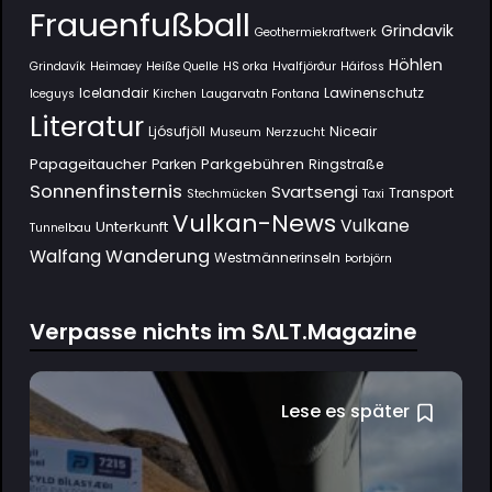
Frauenfußball
Grindavik
Geothermiekraftwerk
Höhlen
Grindavík
Heimaey
Heiße Quelle
HS orka
Hvalfjörður
Háifoss
Icelandair
Lawinenschutz
Iceguys
Kirchen
Laugarvatn Fontana
Literatur
Ljósufjöll
Niceair
Museum
Nerzzucht
Papageitaucher
Parkgebühren
Parken
Ringstraße
Sonnenfinsternis
Svartsengi
Transport
Stechmücken
Taxi
Vulkan-News
Vulkane
Unterkunft
Tunnelbau
Wanderung
Walfang
Westmännerinseln
Þorbjörn
Verpasse nichts im SΛLT.Magazine
Lese es später