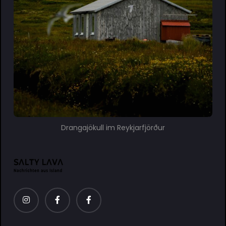
Drangajökull im Reykjarfjörður