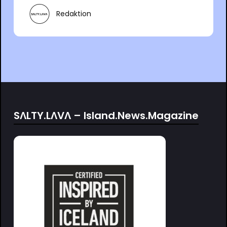
Redaktion
SΛLTY.LΛVΛ – Island.News.Magazine