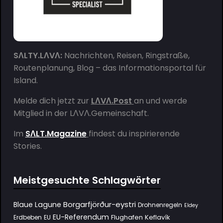
SΛLTY.LΛVΛ:
Nachrichten, Reisen, Ringstraße,
Routenplanung, Blog – das Informationsportal für
Island.
Melde dich jetzt zur
LΛVΛ.Post
an und werde
Mitglied in der
LΛVΛ.Gemeinschaft
.
Im
SΛLT.Magazine
findest du inspirierende
Stories.
Meistgesuchte Schlagwörter
Borgarfjörður-eystri
Blaue Lagune
Drohnenregeln
Eldey
EU-Referendum
Flughafen Keflavík
Erdbeben
EU