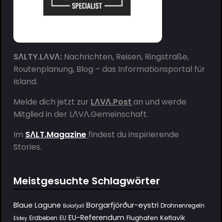
SΛLTY.LΛVΛ:
Nachrichten, Reisen, Ringstraße,
Routenplanung, Blog – das Informationsportal für
Island.
Melde dich jetzt zur
LΛVΛ.Post
an und werde
Mitglied in der
LΛVΛ.Gemeinschaft
.
Im
SΛLT.Magazine
findest du inspirierende
Stories.
Meistgesuchte Schlagwörter
Borgarfjörður-eystri
Blaue Lagune
Drohnenregeln
Bolafjall
EU-Referendum
Flughafen Keflavík
Erdbeben
EU
Eldey