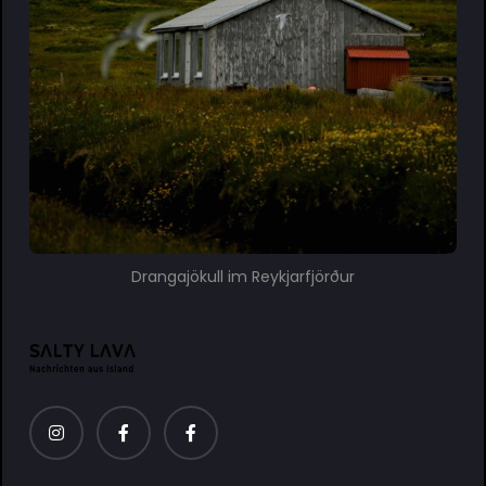
Drangajökull im Reykjarfjörður