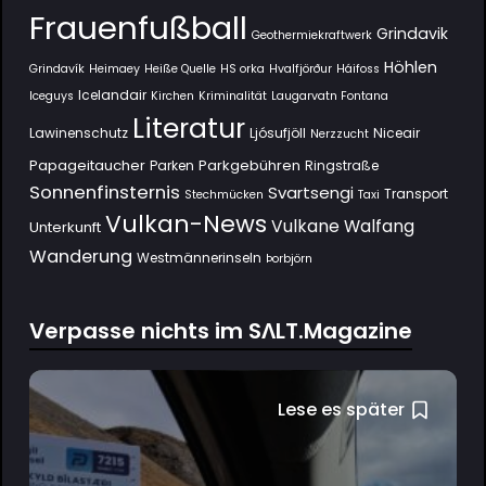
Frauenfußball
Grindavik
Geothermiekraftwerk
Höhlen
Grindavík
Heimaey
Heiße Quelle
HS orka
Hvalfjörður
Háifoss
Icelandair
Iceguys
Kirchen
Kriminalität
Laugarvatn Fontana
Literatur
Lawinenschutz
Ljósufjöll
Niceair
Nerzzucht
Papageitaucher
Parkgebühren
Parken
Ringstraße
Sonnenfinsternis
Svartsengi
Transport
Stechmücken
Taxi
Vulkan-News
Vulkane
Walfang
Unterkunft
Wanderung
Westmännerinseln
Þorbjörn
Verpasse nichts im SΛLT.Magazine
Lese es später