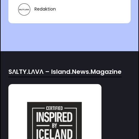
Redaktion
SΛLTY.LΛVΛ – Island.News.Magazine