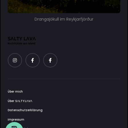
Drangajökull im Reykjarfjörður
Über mich
Über SΛLTY.LΛVΛ
Datenschutzerklärung
Impressum