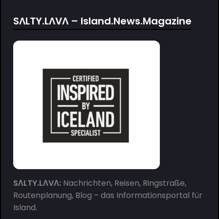
SΛLTY.LΛVΛ – Island.News.Magazine
SΛLTY.LΛVΛ:
Nachrichten, Reisen, Ringstraße,
Routenplanung, Blog – das Informationsportal für
Island.