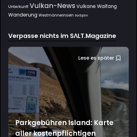
Vulkan-News
Vulkane
Walfang
Unterkunft
Wanderung
Westmännerinseln
Þorbjörn
Verpasse nichts im SΛLT.Magazine
Lese es später
Parkgebühren Island: Karte
aller kostenpflichtigen