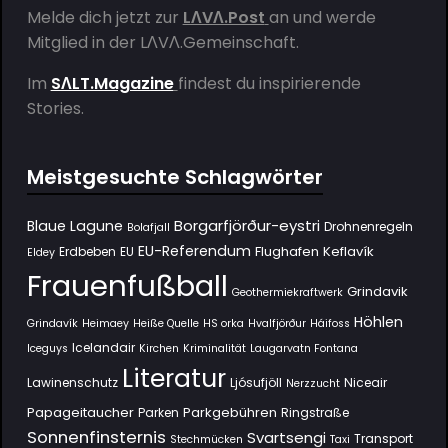
Melde dich jetzt zur
LΛVΛ.Post
an und werde
Mitglied in der
LΛVΛ.Gemeinschaft
.
Im
SΛLT.Magazine
findest du inspirierende
Stories.
Meistgesuchte Schlagwörter
Borgarfjörður-eystri
Blaue Lagune
Drohnenregeln
Bolafjall
EU-Referendum
Flughafen Keflavík
Erdbeben
EU
Eldey
Frauenfußball
Grindavik
Geothermiekraftwerk
Höhlen
Grindavík
Heimaey
Heiße Quelle
HS orka
Hvalfjörður
Háifoss
Icelandair
Iceguys
Kirchen
Kriminalität
Laugarvatn Fontana
Literatur
Lawinenschutz
Ljósufjöll
Niceair
Nerzzucht
Papageitaucher
Parkgebühren
Parken
Ringstraße
Sonnenfinsternis
Svartsengi
Transport
Stechmücken
Taxi