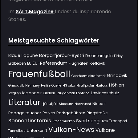
Im
SΛLT.Magazine
findest du inspirierende
Stories.
Meistgesuchte Schlagwörter
Borgarfjörður-eystri
Blaue Lagune
Drohnenregeln
Eldey
EU-Referendum
Flughafen Keflavík
Erdbeben
EU
Frauenfußball
Grindavik
Geothermiekraftwerk
Höhlen
Grindavík
Heimaey
Heiße Quelle
HS orka
Hvalfjörður
Háifoss
Icelandair
Lawinenschutz
Iceguys
Kirchen
Laugarvatn Fontana
Literatur
Ljósufjöll
Niceair
Museum
Nerzzucht
Papageitaucher
Parkgebühren
Parken
Ringstraße
Sonnenfinsternis
Svartsengi
Transport
Stechmücken
Taxi
Vulkan-News
Vulkane
Unterkunft
Tunnelbau