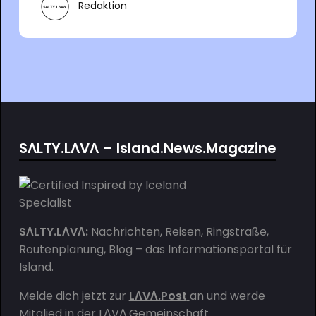
Redaktion
SΛLTY.LΛVΛ – Island.News.Magazine
SΛLTY.LΛVΛ:
Nachrichten, Reisen, Ringstraße,
Routenplanung, Blog – das Informationsportal für
Island.
Melde dich jetzt zur
LΛVΛ.Post
an und werde
Mitglied in der
LΛVΛ.Gemeinschaft
.