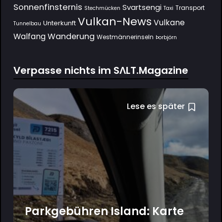
Sonnenfinsternis
Svartsengi
Transport
Stechmücken
Taxi
Vulkan-News
Vulkane
Unterkunft
Tunnelbau
Wanderung
Walfang
Westmännerinseln
Þorbjörn
Verpasse nichts im SΛLT.Magazine
Lese es später
Parkgebühren Island: Karte