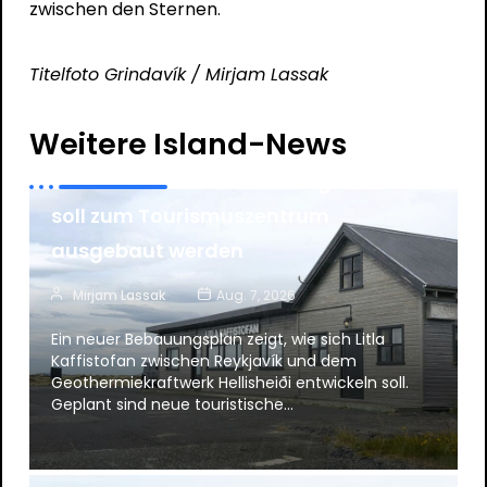
zwischen den Sternen.
Titelfoto Grindavík / Mirjam Lassak
News
Tourismus
Weitere Island-News
Litla Kaffistofan an der Ringstraße
soll zum Tourismuszentrum
ausgebaut werden
Mirjam Lassak
Aug. 7, 2026
Ein neuer Bebauungsplan zeigt, wie sich Litla
Kaffistofan zwischen Reykjavík und dem
Geothermiekraftwerk Hellisheiði entwickeln soll.
Geplant sind neue touristische…