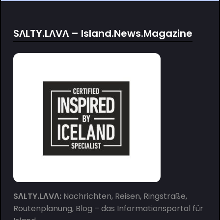
SΛLTY.LΛVΛ – Island.News.Magazine
SΛLTY.LΛVΛ:
Nachrichten, Reisen, Ringstraße,
Routenplanung, Blog – das Informationsportal für