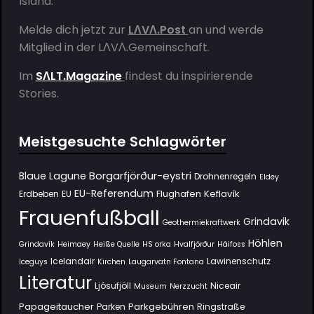
Island.
Melde dich jetzt zur
LΛVΛ.Post
an und werde
Mitglied in der
LΛVΛ.Gemeinschaft
.
Im
SΛLT.Magazine
findest du inspirierende
Stories.
Meistgesuchte Schlagwörter
Borgarfjörður-eystri
Blaue Lagune
Drohnenregeln
Eldey
EU-Referendum
Flughafen Keflavík
Erdbeben
EU
Frauenfußball
Grindavik
Geothermiekraftwerk
Höhlen
Grindavík
Heimaey
Heiße Quelle
HS orka
Hvalfjörður
Háifoss
Icelandair
Lawinenschutz
Iceguys
Kirchen
Laugarvatn Fontana
Literatur
Ljósufjöll
Niceair
Museum
Nerzzucht
Papageitaucher
Parkgebühren
Parken
Ringstraße