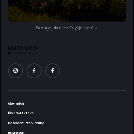
Drangajökull im Reykjarfjörður
Über mich
Über SΛLTY.LΛVΛ
Datenschutzerklärung
Impressum