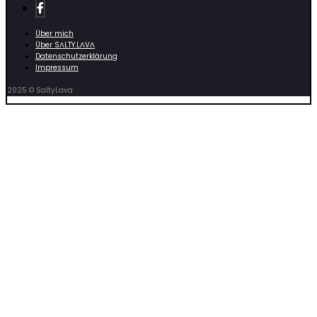
Über mich
Über SΛLTY.LΛVΛ
Datenschutzerklärung
Impressum
2025 © SaltyLava