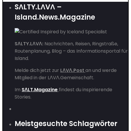
SΛLTY.LΛVΛ –
Island.News.Magazine
SΛLTY.LΛVΛ:
Nachrichten, Reisen, Ringstraße,
Routenplanung, Blog – das Informationsportal für
Island.
Melde dich jetzt zur
LΛVΛ.Post
an und werde
Mitglied in der
LΛVΛ.Gemeinschaft
.
Im
SΛLT.Magazine
findest du inspirierende
Stories.
Meistgesuchte Schlagwörter