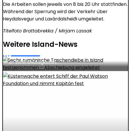
Sechs rumänische Taschendiebe in
Die Arbeiten sollen jeweils von 8 bis 20 Uhr stattfinden.
Island festgenommen – Abschiebung
Während der Sperrung wird der Verkehr über
Heydalsvegur und Laxárdalsheiði umgeleitet.
eingeleitet
Titelfoto Brattabrekka / Mirjam Lassak
Jonas Albrecht
Juli 31, 2026
Weitere Island-News
Die Polizei in Südisland hat sechs rumänische
Taschendiebe festgenommen, die Teil einer
organisiert agierenden Diebesbande sind, die Touristen
an Sehenswürdigkeiten…