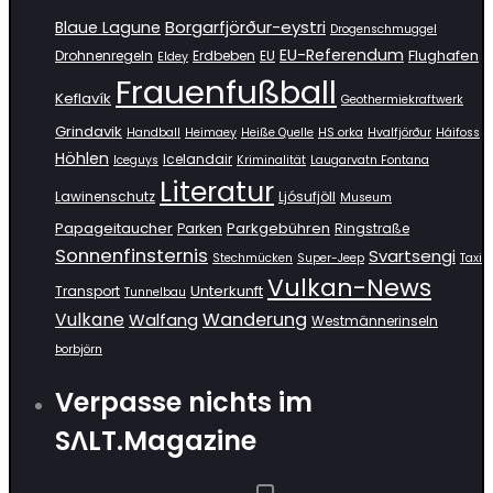
Borgarfjörður-eystri
Blaue Lagune
Drogenschmuggel
EU-Referendum
Flughafen
Drohnenregeln
Erdbeben
EU
Eldey
Frauenfußball
Keflavík
Geothermiekraftwerk
Grindavik
Handball
Heimaey
Heiße Quelle
HS orka
Hvalfjörður
Háifoss
Höhlen
Icelandair
Iceguys
Kriminalität
Laugarvatn Fontana
Literatur
Lawinenschutz
Ljósufjöll
Museum
Papageitaucher
Parkgebühren
Parken
Ringstraße
Sonnenfinsternis
Svartsengi
Stechmücken
Super-Jeep
Taxi
Vulkan-News
Unterkunft
Transport
Tunnelbau
Wanderung
Vulkane
Walfang
Westmännerinseln
Þorbjörn
Verpasse nichts im
SΛLT.Magazine