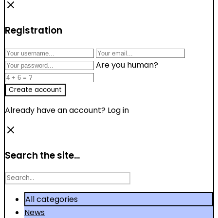
Registration
Are you human?
Already have an account?
Log in
Search the site...
Search
for
All categories
News