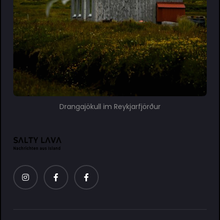
Drangajökull im Reykjarfjörður