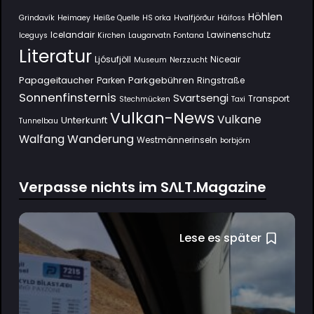
Höhlen
Grindavík
Heimaey
Heiße Quelle
HS orka
Hvalfjörður
Háifoss
Icelandair
Lawinenschutz
Iceguys
Kirchen
Laugarvatn Fontana
Literatur
Ljósufjöll
Niceair
Museum
Nerzzucht
Papageitaucher
Parkgebühren
Parken
Ringstraße
Sonnenfinsternis
Svartsengi
Transport
Stechmücken
Taxi
Vulkan-News
Vulkane
Unterkunft
Tunnelbau
Wanderung
Walfang
Westmännerinseln
Þorbjörn
Verpasse nichts im SΛLT.Magazine
Lese es später