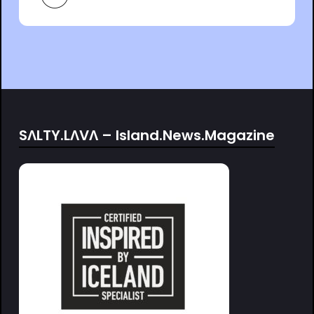
SΛLTY.LΛVΛ – Island.News.Magazine