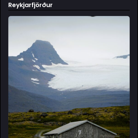
Reykjarfjörður