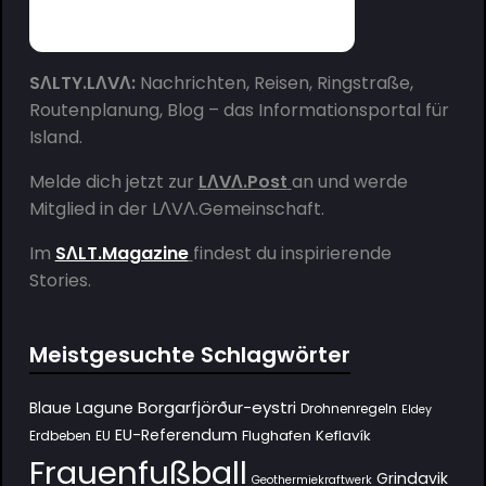
SΛLTY.LΛVΛ:
Nachrichten, Reisen, Ringstraße,
Routenplanung, Blog – das Informationsportal für
Island.
Melde dich jetzt zur
LΛVΛ.Post
an und werde
Mitglied in der
LΛVΛ.Gemeinschaft
.
Im
SΛLT.Magazine
findest du inspirierende
Stories.
Meistgesuchte Schlagwörter
Borgarfjörður-eystri
Blaue Lagune
Drohnenregeln
Eldey
EU-Referendum
Flughafen Keflavík
Erdbeben
EU
Frauenfußball
Grindavik
Geothermiekraftwerk