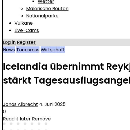
Wetter
Malerische Routen
Nationalparke
Vulkane
Live-Cams
Log in
Register
News
Tourismus
Wirtschaft
Icelandia übernimmt Reyk
stärkt Tagesausflugsange
Jonas Albrecht
4. Juni 2025
0
Read it later
Remove