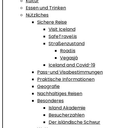
Kultur
Essen und Trinken
Nützliches
Sichere Reise
Visit Iceland
SafeTravel.is
Straßenzustand
Road.is
Vegasjá
Iceland and Covid-19
Pass-und Visabestimmungen
Praktische Informationen
Geografie
Nachhaltiges Reisen
Besonderes
Island Akademie
Besucherzahlen
Der isländische Schwur