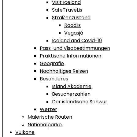
Visit Iceland
SafeTravel.is
Straßenzustand
Road.is
Vegasjá
Iceland and Covid-19
Pass-und Visabestimmungen
Praktische Informationen
Geografie
Nachhaltiges Reisen
Besonderes
Island Akademie
Besucherzahlen
Der isländische Schwur
Wetter
Malerische Routen
Nationalparke
Vulkane