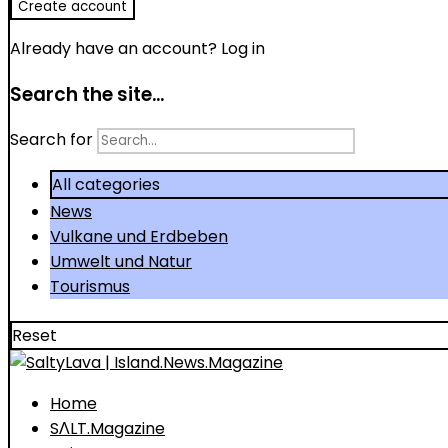
Already have an account?
Log in
Search the site...
Search for
All categories
News
Vulkane und Erdbeben
Umwelt und Natur
Tourismus
Reset
Home
SΛLT.Magazine