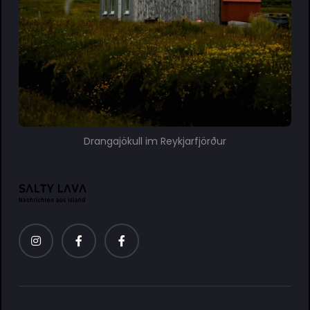
Drangajökull im Reykjarfjörður