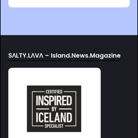
SΛLTY.LΛVΛ – Island.News.Magazine