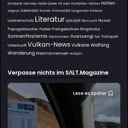
Höhlen
Grindavík
Heimaey
Heiße Quelle
HS orka
Hvalfjörður
Háifoss
Icelandair
Iceguys
Kirchen
Kriminalität
Laugarvatn Fontana
Literatur
Lawinenschutz
Ljósufjöll
Niceair
Nerzzucht
Papageitaucher
Parkgebühren
Parken
Ringstraße
Sonnenfinsternis
Svartsengi
Transport
Stechmücken
Taxi
Vulkan-News
Vulkane
Walfang
Unterkunft
Wanderung
Westmännerinseln
Þorbjörn
Verpasse nichts im SΛLT.Magazine
Lese es später