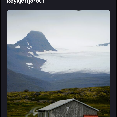
Reykjarfjörður