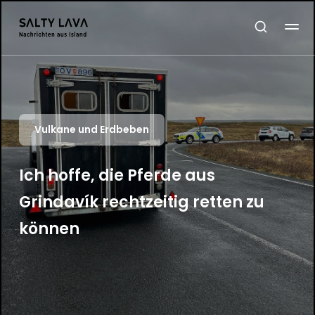
Vulkane und Erdbeben
Ich hoffe, die Pferde aus
Grindavík rechtzeitig retten zu
können