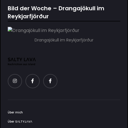
Bild der Woche – Drangajökull im
Reykjarfjörður
Drangajökull im Reykjarfjörður
Über mich
Über SΛLTY.LΛVΛ