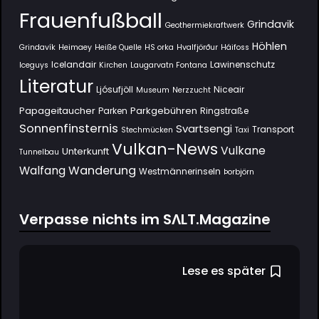
Frauenfußball
Grindavik
Geothermiekraftwerk
Höhlen
Grindavík
Heimaey
Heiße Quelle
HS orka
Hvalfjörður
Háifoss
Icelandair
Lawinenschutz
Iceguys
Kirchen
Laugarvatn Fontana
Literatur
Ljósufjöll
Niceair
Museum
Nerzzucht
Papageitaucher
Parkgebühren
Parken
Ringstraße
Sonnenfinsternis
Svartsengi
Transport
Stechmücken
Taxi
Vulkan-News
Vulkane
Unterkunft
Tunnelbau
Wanderung
Walfang
Westmännerinseln
Þorbjörn
Verpasse nichts im SΛLT.Magazine
Lese es später