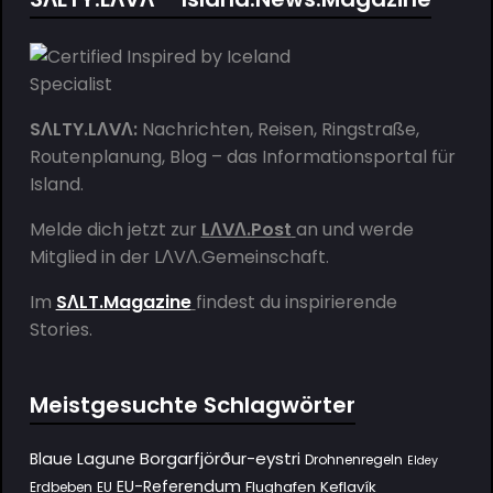
SΛLTY.LΛVΛ:
Nachrichten, Reisen, Ringstraße,
Routenplanung, Blog – das Informationsportal für
Island.
Melde dich jetzt zur
LΛVΛ.Post
an und werde
Mitglied in der
LΛVΛ.Gemeinschaft
.
Im
SΛLT.Magazine
findest du inspirierende
Stories.
Meistgesuchte Schlagwörter
Borgarfjörður-eystri
Blaue Lagune
Drohnenregeln
Eldey
EU-Referendum
Flughafen Keflavík
Erdbeben
EU