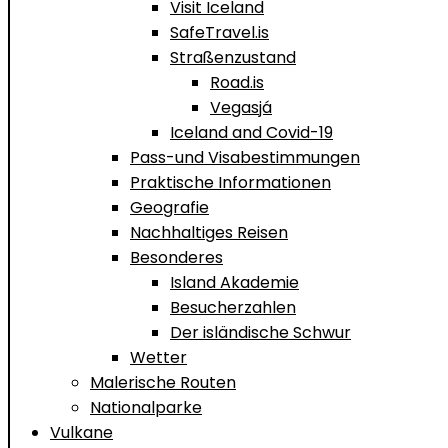
Visit Iceland
SafeTravel.is
Straßenzustand
Road.is
Vegasjá
Iceland and Covid-19
Pass-und Visabestimmungen
Praktische Informationen
Geografie
Nachhaltiges Reisen
Besonderes
Island Akademie
Besucherzahlen
Der isländische Schwur
Wetter
Malerische Routen
Nationalparke
Vulkane