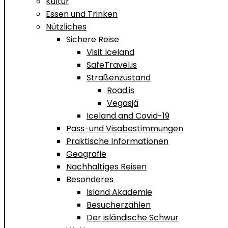
Kultur
Essen und Trinken
Nützliches
Sichere Reise
Visit Iceland
SafeTravel.is
Straßenzustand
Road.is
Vegasjá
Iceland and Covid-19
Pass-und Visabestimmungen
Praktische Informationen
Geografie
Nachhaltiges Reisen
Besonderes
Island Akademie
Besucherzahlen
Der isländische Schwur