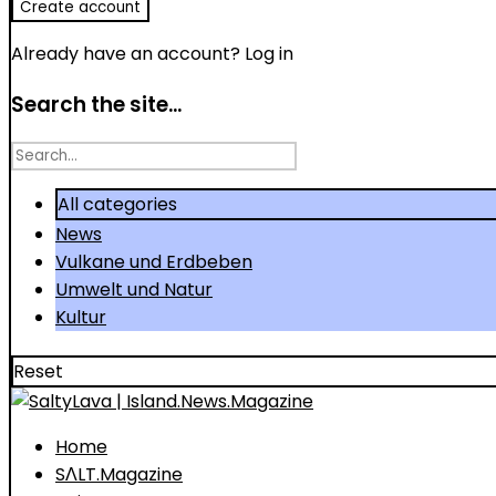
Already have an account?
Log in
Search the site...
Search
for
All categories
News
Vulkane und Erdbeben
Umwelt und Natur
Kultur
Reset
Home
SΛLT.Magazine