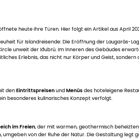
fnete heute ihre Türen. Hier folgt ein Artikel aus April 2
uheit für Islandreisende: Die Eröffnung der Laugarás-L
 Circle unweit der Iðubrú. Im Inneren des Gebäudes erwart
heitliches Erlebnis, das nicht nur Körper und Geist, sond
mit den
Eintrittspreisen
und
Menüs
des hoteleigene Restau
in besonderes kulinarisches Konzept verfolgt.
eich im Freien
, der mit warmen, geothermisch beheizten
, umgeben von der Ruhe der Natur. Die Gestaltung legt gr