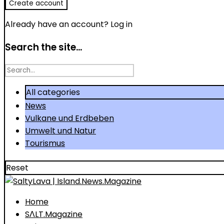
Already have an account?
Log in
Search the site...
Search
for
All categories
News
Vulkane und Erdbeben
Umwelt und Natur
Tourismus
Reset
Home
SΛLT.Magazine