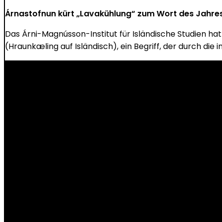
Árnastofnun kürt „Lavakühlung“ zum Wort des Jahre
Das Árni-Magnússon-Institut für Isländische Studien ha
(Hraunkæling auf Isländisch), ein Begriff, der durch di