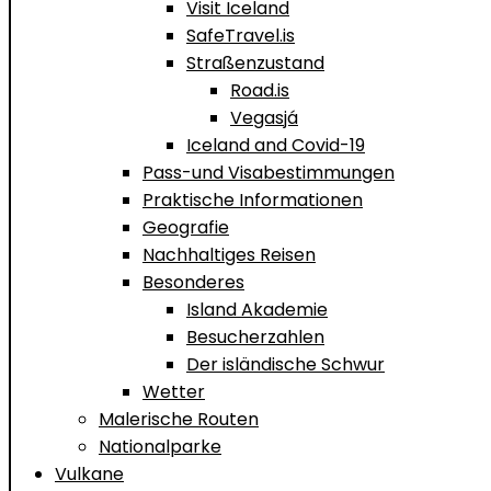
Visit Iceland
SafeTravel.is
Straßenzustand
Road.is
Vegasjá
Iceland and Covid-19
Pass-und Visabestimmungen
Praktische Informationen
Geografie
Nachhaltiges Reisen
Besonderes
Island Akademie
Besucherzahlen
Der isländische Schwur
Wetter
Malerische Routen
Nationalparke
Vulkane