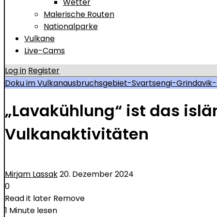
Wetter
Malerische Routen
Nationalparke
Vulkane
Live-Cams
Log in
Register
Doku im Vulkanausbruchsgebiet-Svartsengi-Grindavi
„Lavakühlung“ ist das islä
Vulkanaktivitäten
Mirjam Lassak
20. Dezember 2024
0
Read it later
Remove
1 Minute lesen