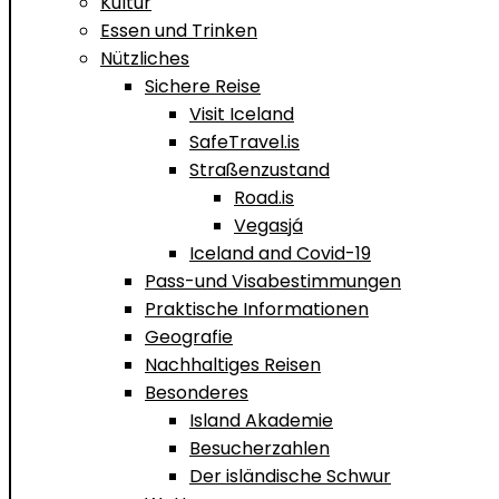
Kultur
Essen und Trinken
Nützliches
Sichere Reise
Visit Iceland
SafeTravel.is
Straßenzustand
Road.is
Vegasjá
Iceland and Covid-19
Pass-und Visabestimmungen
Praktische Informationen
Geografie
Nachhaltiges Reisen
Besonderes
Island Akademie
Besucherzahlen
Der isländische Schwur