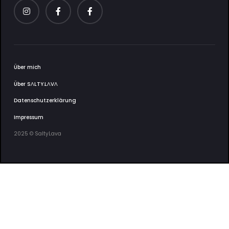
Über mich
Über SΛLTY.LΛVΛ
Datenschutzerklärung
Impressum
2025 © SaltyLava