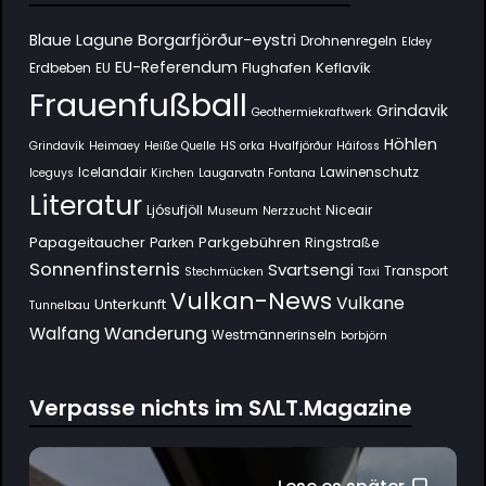
Borgarfjörður-eystri
Blaue Lagune
Drohnenregeln
Eldey
EU-Referendum
Flughafen Keflavík
Erdbeben
EU
Frauenfußball
Grindavik
Geothermiekraftwerk
Höhlen
Grindavík
Heimaey
Heiße Quelle
HS orka
Hvalfjörður
Háifoss
Icelandair
Lawinenschutz
Iceguys
Kirchen
Laugarvatn Fontana
Literatur
Ljósufjöll
Niceair
Museum
Nerzzucht
Papageitaucher
Parkgebühren
Parken
Ringstraße
Sonnenfinsternis
Svartsengi
Transport
Stechmücken
Taxi
Vulkan-News
Vulkane
Unterkunft
Tunnelbau
Wanderung
Walfang
Westmännerinseln
Þorbjörn
Verpasse nichts im SΛLT.Magazine