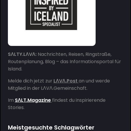
SΛLTY.LΛVΛ:
Nachrichten, Reisen, Ringstraße,
Routenplanung, Blog – das Informationsportal für
Island.
Melde dich jetzt zur
LΛVΛ.Post
an und werde
Mitglied in der
LΛVΛ.Gemeinschaft
.
Im
SΛLT.Magazine
findest du inspirierende
Stories.
Meistgesuchte Schlagwörter