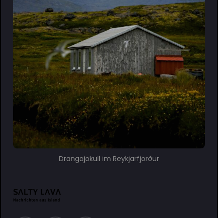
Drangajökull im Reykjarfjörður