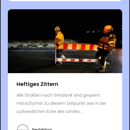
Heftiges Zittern
Alle Straßen nach Grindavík sind gesperrt.
mbl.is/Eythór Zu diesem Zeitpunkt war in der
südwestlichen Ecke des Landes...
Redaktion