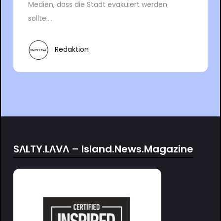
Medien, dass die Stadt evakuiert werden
sollte....
Redaktion
SΛLTY.LΛVΛ – Island.News.Magazine