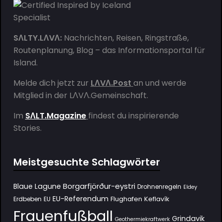
SΛLTY.LΛVΛ:
Nachrichten, Reisen, Ringstraße,
Routenplanung, Blog – das Informationsportal für
Island.
Melde dich jetzt zur
LΛVΛ.Post
an und werde
Mitglied in der
LΛVΛ.Gemeinschaft
.
Im
SΛLT.Magazine
findest du inspirierende
Stories.
Meistgesuchte Schlagwörter
Borgarfjörður-eystri
Blaue Lagune
Drohnenregeln
Eldey
EU-Referendum
Flughafen Keflavík
Erdbeben
EU
Frauenfußball
Grindavik
Geothermiekraftwerk