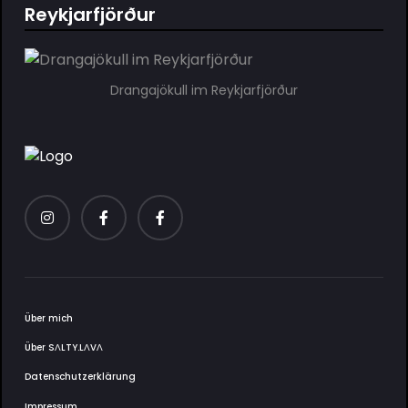
Reykjarfjörður
Drangajökull im Reykjarfjörður
Über mich
Über SΛLTY.LΛVΛ
Datenschutzerklärung
Impressum