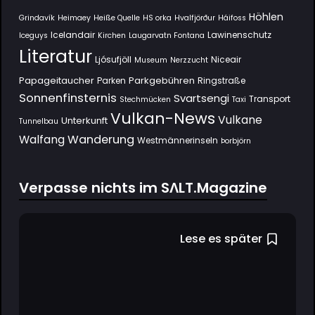
Höhlen
Grindavík
Heimaey
Heiße Quelle
HS orka
Hvalfjörður
Háifoss
Icelandair
Lawinenschutz
Iceguys
Kirchen
Laugarvatn Fontana
Literatur
Ljósufjöll
Niceair
Museum
Nerzzucht
Papageitaucher
Parkgebühren
Parken
Ringstraße
Sonnenfinsternis
Svartsengi
Transport
Stechmücken
Taxi
Vulkan-News
Vulkane
Unterkunft
Tunnelbau
Wanderung
Walfang
Westmännerinseln
Þorbjörn
Verpasse nichts im SΛLT.Magazine
Lese es später