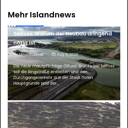
News
Mehr Islandnews
Neue mautpflichtige Ölfusá-Brücke in
Selfoss: Warum der Neubau dringend
nötig ist
Mirjam Lassak
Aug. 6, 2026
Die neue mautpflichtige Ölfusá-Brücke bei Selfoss
soll die Ringstraße entlasten und den
Durchgangsverkehr aus der Stadt holen.
Hauptgründe sind der…