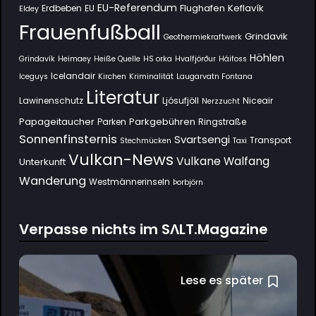
EU-Referendum
Flughafen Keflavík
Erdbeben
EU
Eldey
Frauenfußball
Grindavik
Geothermiekraftwerk
Höhlen
Grindavík
Heimaey
Heiße Quelle
HS orka
Hvalfjörður
Háifoss
Icelandair
Iceguys
Kirchen
Kriminalität
Laugarvatn Fontana
Literatur
Lawinenschutz
Ljósufjöll
Niceair
Nerzzucht
Papageitaucher
Parkgebühren
Parken
Ringstraße
Sonnenfinsternis
Svartsengi
Transport
Stechmücken
Taxi
Vulkan-News
Vulkane
Walfang
Unterkunft
Wanderung
Westmännerinseln
Þorbjörn
Verpasse nichts im SΛLT.Magazine
Lese es später