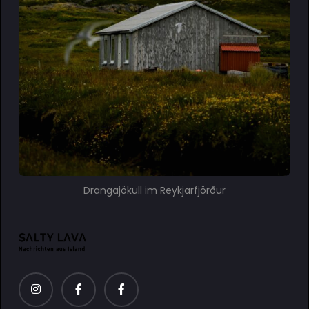
Drangajökull im Reykjarfjörður