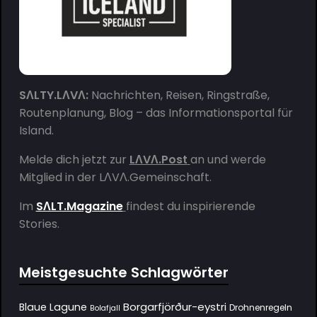
SΛLTY.LΛVΛ:
Nachrichten, Reisen, Ringstraße,
Routenplanung, Blog – das Informationsportal für
Island.
Melde dich jetzt zur
LΛVΛ.Post
an und werde
Mitglied in der
LΛVΛ.Gemeinschaft
.
Im
SΛLT.Magazine
findest du inspirierende
Stories.
Meistgesuchte Schlagwörter
Borgarfjörður-eystri
Blaue Lagune
Drohnenregeln
Bolafjall