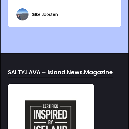
Silke Joosten
SΛLTY.LΛVΛ – Island.News.Magazine