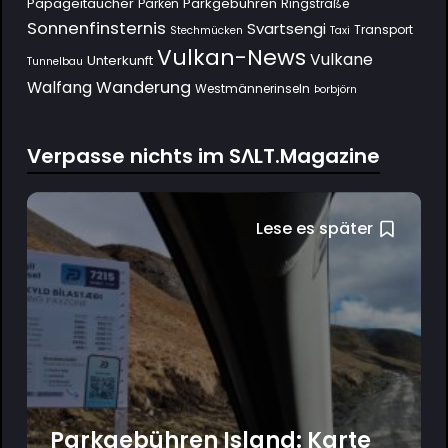
Papageitaucher
Parkgebühren
Parken
Ringstraße
Sonnenfinsternis
Svartsengi
Transport
Stechmücken
Taxi
Vulkan-News
Vulkane
Unterkunft
Tunnelbau
Wanderung
Walfang
Westmännerinseln
Þorbjörn
Verpasse nichts im SΛLT.Magazine
Lese es später
Parkgebühren Island: Karte