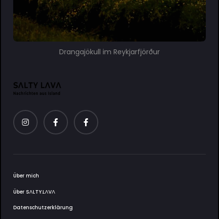
Drangajökull im Reykjarfjörður
Über mich
Über SΛLTY.LΛVΛ
Datenschutzerklärung