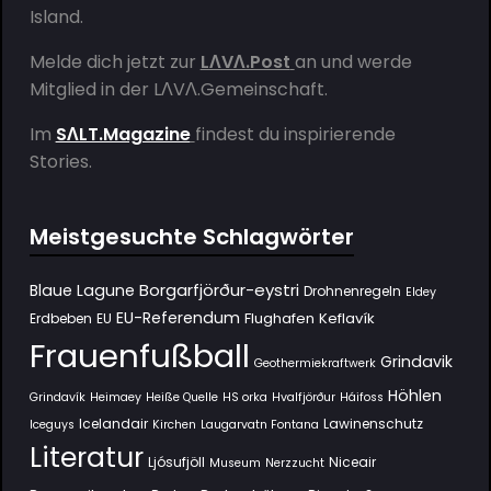
Island.
Melde dich jetzt zur
LΛVΛ.Post
an und werde
Mitglied in der
LΛVΛ.Gemeinschaft
.
Im
SΛLT.Magazine
findest du inspirierende
Stories.
Meistgesuchte Schlagwörter
Borgarfjörður-eystri
Blaue Lagune
Drohnenregeln
Eldey
EU-Referendum
Flughafen Keflavík
Erdbeben
EU
Frauenfußball
Grindavik
Geothermiekraftwerk
Höhlen
Grindavík
Heimaey
Heiße Quelle
HS orka
Hvalfjörður
Háifoss
Icelandair
Lawinenschutz
Iceguys
Kirchen
Laugarvatn Fontana
Literatur
Ljósufjöll
Niceair
Museum
Nerzzucht