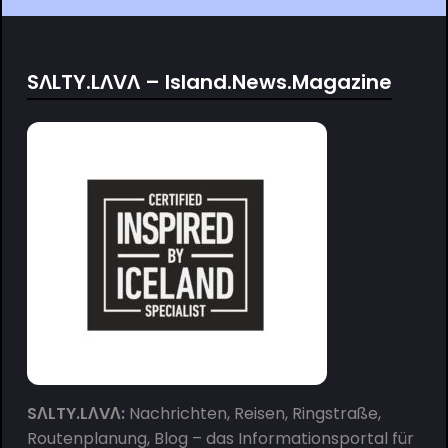
SΛLTY.LΛVΛ – Island.News.Magazine
SΛLTY.LΛVΛ:
Nachrichten, Reisen, Ringstraße,
Routenplanung, Blog – das Informationsportal für