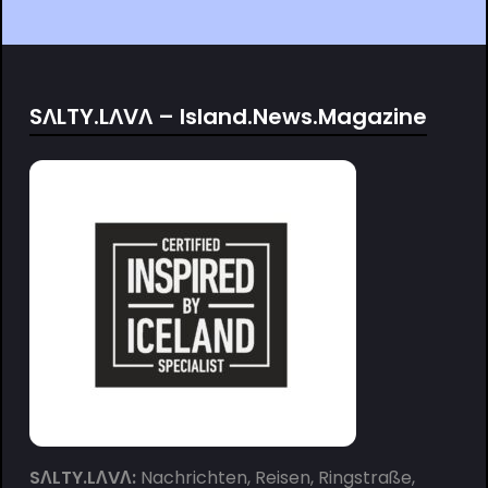
SΛLTY.LΛVΛ – Island.News.Magazine
SΛLTY.LΛVΛ:
Nachrichten, Reisen, Ringstraße,