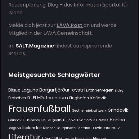
Routenplanung, Blog – das Informationsportal für
Island.
Melde dich jetzt zur
LΛVΛ.Post
an und werde
Mitglied in der
LΛVΛ.Gemeinschaft
.
Im
SΛLT.Magazine
findest du inspirierende
Stories.
Meistgesuchte Schlagwörter
Borgarfjörður-eystri
Blaue Lagune
Drohnenregeln
Eldey
EU-Referendum
Flughafen Keflavík
Erdbeben
EU
Frauenfußball
Grindavik
Geothermiekraftwerk
Höhlen
Grindavík
Heimaey
Heiße Quelle
HS orka
Hvalfjörður
Háifoss
Icelandair
Lawinenschutz
Iceguys
Kirchen
Laugarvatn Fontana
Literatur
Ljósufjöll
Niceair
Museum
Nerzzucht