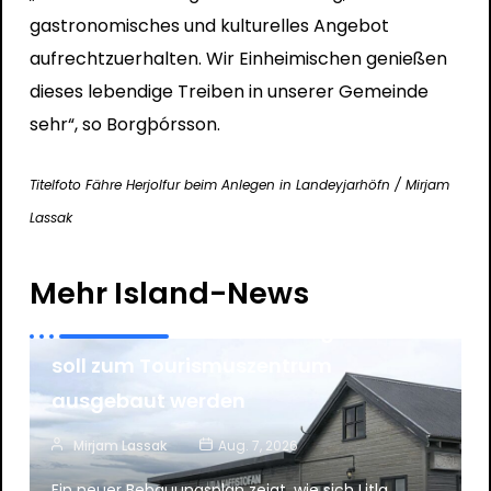
gastronomisches und kulturelles Angebot
aufrechtzuerhalten. Wir Einheimischen genießen
dieses lebendige Treiben in unserer Gemeinde
sehr“, so Borgþórsson.
Titelfoto Fähre Herjolfur beim Anlegen in Landeyjarhöfn / Mirjam
Lassak
News
Tourismus
Mehr Island-News
Litla Kaffistofan an der Ringstraße
soll zum Tourismuszentrum
ausgebaut werden
Mirjam Lassak
Aug. 7, 2026
Ein neuer Bebauungsplan zeigt, wie sich Litla