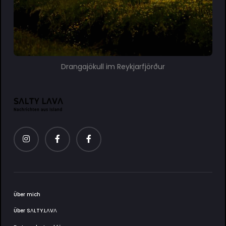
Drangajökull im Reykjarfjörður
Über mich
Über SΛLTY.LΛVΛ