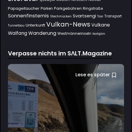
Papageitaucher
Parkgebühren
Parken
Ringstraße
Sonnenfinsternis
Svartsengi
Transport
Stechmücken
Taxi
Vulkan-News
Vulkane
Unterkunft
Tunnelbau
Wanderung
Walfang
Westmännerinseln
Þorbjörn
Verpasse nichts im SΛLT.Magazine
Lese es später