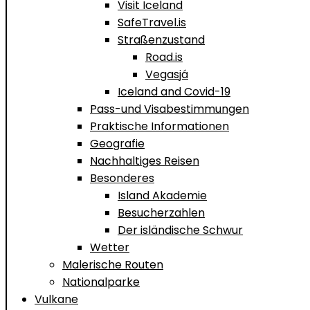
Visit Iceland
SafeTravel.is
Straßenzustand
Road.is
Vegasjá
Iceland and Covid-19
Pass-und Visabestimmungen
Praktische Informationen
Geografie
Nachhaltiges Reisen
Besonderes
Island Akademie
Besucherzahlen
Der isländische Schwur
Wetter
Malerische Routen
Nationalparke
Vulkane