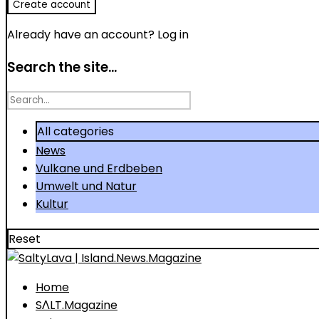
Already have an account?
Log in
Search the site...
Search
for
All categories
News
Vulkane und Erdbeben
Umwelt und Natur
Kultur
Reset
Home
SΛLT.Magazine