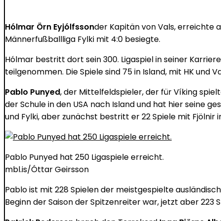
Hólmar Örn Eyjólfsson
der Kapitän von Vals, erreichte 
Männerfußballliga Fylki mit 4:0 besiegte.
Hólmar bestritt dort sein 300. Ligaspiel in seiner Karr
teilgenommen. Die Spiele sind 75 in Island, mit HK und Val,
Pablo Punyed
, der Mittelfeldspieler, der für Víking spie
der Schule in den USA nach Island und hat hier seine ges
und Fylki, aber zunächst bestritt er 22 Spiele mit Fjölnir in
Pablo Punyed hat 250 Ligaspiele erreicht.
mbl.is/Óttar Geirsson
Pablo ist mit 228 Spielen der meistgespielte ausländisch
Beginn der Saison der Spitzenreiter war, jetzt aber 223 