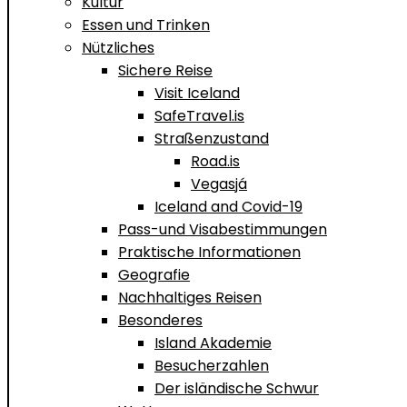
Kultur
Essen und Trinken
Nützliches
Sichere Reise
Visit Iceland
SafeTravel.is
Straßenzustand
Road.is
Vegasjá
Iceland and Covid-19
Pass-und Visabestimmungen
Praktische Informationen
Geografie
Nachhaltiges Reisen
Besonderes
Island Akademie
Besucherzahlen
Der isländische Schwur