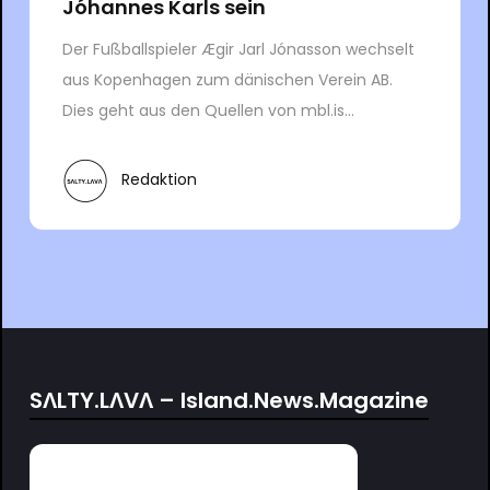
Jóhannes Karls sein
Der Fußballspieler Ægir Jarl Jónasson wechselt
aus Kopenhagen zum dänischen Verein AB.
Dies geht aus den Quellen von mbl.is...
Redaktion
SΛLTY.LΛVΛ – Island.News.Magazine