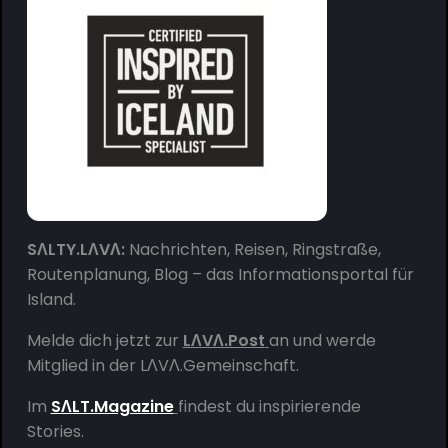
SΛLTY.LΛVΛ:
Nachrichten, Reisen, Ringstraße,
Routenplanung, Blog – das Informationsportal für
Island.
Melde dich jetzt zur
LΛVΛ.Post
an und werde
Mitglied in der
LΛVΛ.Gemeinschaft
.
Im
SΛLT.Magazine
findest du inspirierende
Stories.