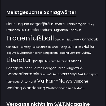
Meistgesuchte Schlagwörter
Borgarfjörður-eystri
Blaue Lagune
Drohnenregeln
Eldey
EU-Referendum
Flughafen Keflavík
Erdbeben
EU
Frauenfußball
Grindavik
Geothermiekraftwerk
Höhlen
Grindavík
Heimaey
Heiße Quelle
HS orka
Hvalfjörður
Háifoss
Icelandair
Lawinenschutz
Iceguys
Kirchen
Laugarvatn Fontana
Literatur
Ljósufjöll
Niceair
Museum
Nerzzucht
Papageitaucher
Parkgebühren
Parken
Ringstraße
Sonnenfinsternis
Svartsengi
Transport
Stechmücken
Taxi
Vulkan-News
Vulkane
Unterkunft
Tunnelbau
Wanderung
Walfang
Westmännerinseln
Þorbjörn
Verpasse nichts im SΛLT.Magazine