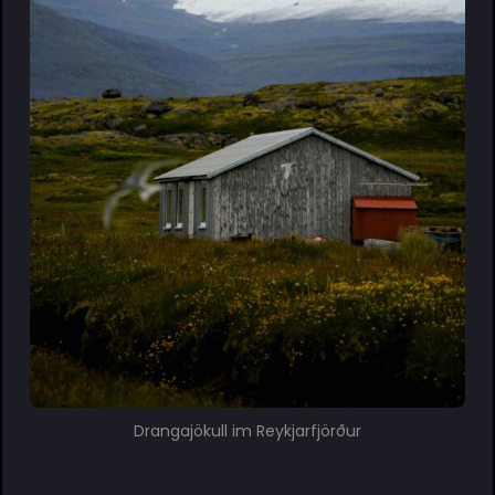
Drangajökull im Reykjarfjörður