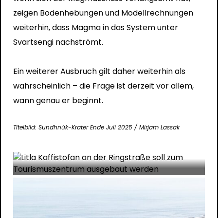
zeigen Bodenhebungen und Modellrechnungen
News
Tourismus
weiterhin, dass Magma in das System unter
Svartsengi nachströmt.
Litla Kaffistofan an der Ringstraße
soll zum Tourismuszentrum
Ein weiterer Ausbruch gilt daher weiterhin als
ausgebaut werden
wahrscheinlich – die Frage ist derzeit vor allem,
Mirjam Lassak
Aug. 7, 2026
wann genau er beginnt.
Ein neuer Bebauungsplan zeigt, wie sich Litla
Kaffistofan zwischen Reykjavík und dem
Titelbild: Sundhnúk-Krater Ende Juli 2025 / Mirjam Lassak
Geothermiekraftwerk Hellisheiði entwickeln soll.
Geplant sind neue touristische…