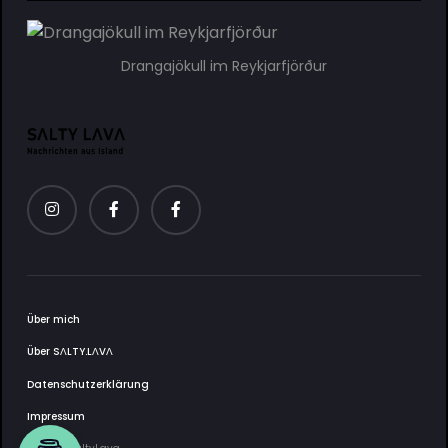
Drangajökull im Reykjarfjörður
Über mich
Über SΛLTY.LΛVΛ
Datenschutzerklärung
Impressum