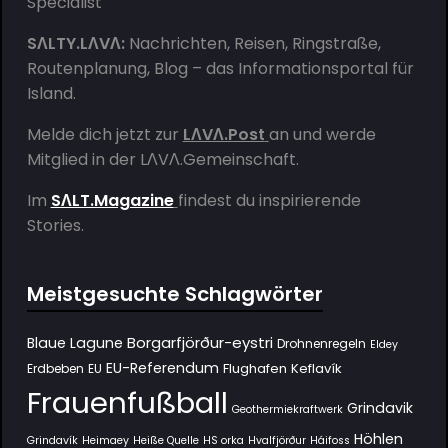
SΛLTY.LΛVΛ:
Nachrichten, Reisen, Ringstraße,
Routenplanung, Blog – das Informationsportal für
Island.
Melde dich jetzt zur
LΛVΛ.Post
an und werde
Mitglied in der
LΛVΛ.Gemeinschaft
.
Im
SΛLT.Magazine
findest du inspirierende
Stories.
Meistgesuchte Schlagwörter
Borgarfjörður-eystri
Blaue Lagune
Drohnenregeln
Eldey
EU-Referendum
Flughafen Keflavík
Erdbeben
EU
Frauenfußball
Grindavik
Geothermiekraftwerk
Höhlen
Grindavík
Heimaey
Heiße Quelle
HS orka
Hvalfjörður
Háifoss