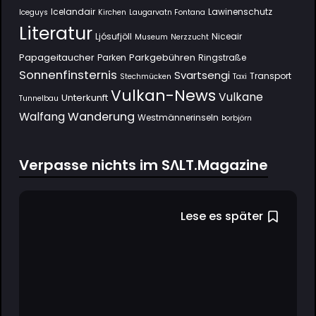
Icelandair
Lawinenschutz
Iceguys
Kirchen
Laugarvatn Fontana
Literatur
Ljósufjöll
Niceair
Museum
Nerzzucht
Papageitaucher
Parkgebühren
Parken
Ringstraße
Sonnenfinsternis
Svartsengi
Transport
Stechmücken
Taxi
Vulkan-News
Vulkane
Unterkunft
Tunnelbau
Wanderung
Walfang
Westmännerinseln
Þorbjörn
Verpasse nichts im SΛLT.Magazine
Lese es später